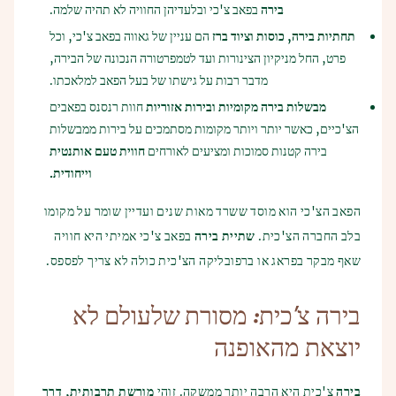
בירה
בפאב צ'כי ובלעדיהן החוויה לא תהיה שלמה.
תחתיות בירה, כוסות וציוד ברז
הם עניין של גאווה בפאב צ'כי, וכל
פרט, החל מניקיון הצינורות ועד לטמפרטורה הנכונה של הבירה,
מדבר רבות על גישתו של בעל הפאב למלאכתו.
מבשלות בירה מקומיות ובירות אזוריות
חוות רנסנס בפאבים
הצ'כיים, כאשר יותר ויותר מקומות מסתמכים על בירות ממבשלות
בירה קטנות סמוכות ומציעים לאורחים
חווית טעם אותנטית
וייחודית.
הפאב הצ'כי הוא מוסד ששרד מאות שנים ועדיין שומר על מקומו
בלב החברה הצ'כית.
שתיית בירה
בפאב צ'כי אמיתי היא חוויה
שאף מבקר בפראג או ברפובליקה הצ'כית כולה לא צריך לפספס.
בירה צ'כית: מסורת שלעולם לא
יוצאת מהאופנה
בירה
צ'כית היא הרבה יותר ממשקה. זוהי
מורשת תרבותית, דרך