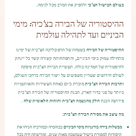
צור קשר
התבואה אוחסנה בכלי חרס שאליהם נשפך מים, וכך התגלה עיקרון
בעולם הבישול הצ'כי
ולהפיק את המרב מכל לגימה.
הם טעו בזן התבואה שגידלו והומצא עקרון התסיסה.
התסיסה.
הקשר בין בירה לאמבטיות ידוע רשמית מהימי הביניים, כאשר
ההיסטוריה של הבירה בצ'כיה: מימי
תהליך הייצור נשאר ללא שינוי במשך מאות שנים – הכל מתחיל
מהמקורות התבססה ההכרה בהשפעות המועילות של אמבטיות
בטחינת המלוט ואחריה בישול הבירה. לאחר מכן מתקרר התירוש
בירה. השפעות המניעה של אמבטיות בירה כבר התגלו בתקופה זו.
הביניים ועד לתהילה עולמית
ומשתמשים בשמרים מושרים, ואחר כך מתבצעת התסיסה הראשית.
הבירה החצי-מוכנה מונחת במכלי בירה שם הבירה שוכבת
ומתבגרת. לאחר שהבירה התבגרה, היא עוברת סינון מינרלי
ההיסטוריה של הבירה
בשטחה של הרפובליקה הצ'כית של ימינו
ומיקרוביולוגי. כאן מתמלאים בשמחה כל חובבי הבירה, שכן לאחר
מתחילה עמוק בימי הביניים, והתפתחותה קשורה קשר בל יינתק
תהליכים אלה הבירה מתמזגת לבקבוקים ונשלחת.
להיסטוריה של המדינה כולה. תעשיית הבירה הצ'כית סיפקה
לעולם חידושים שעדיין משפיעים על ייצור הבירה ברחבי העולם,
ותרבות הבירה הצ'כית
מוכרת כיום כאחת העשירות והאותנטיות
ביותר על פני כדור הארץ. הבנת ההיסטוריה של הבירה הצ'כית
פירושה הבנת
חלק מהנשמה הצ'כית והזהות הלאומית שלה
.
מה עיצב את מסורת הבירה הצ'כית:
מבשלות בירה בורגניות מימי הביניים
בבוהמיה ובמורביה הניחו את
היסודות למסורת בישול שנמשכה מאות שנים, ומורשתה חיה בכל