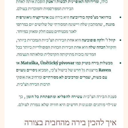
כולו,
ומרירותה האופיינית לכשות ז'אטק
הופכת אותה לאחת
הבירות המפורסמות והמוכרות בעולם.
בודוואר מצ'סקה בודיוביצה
היא בירה עם
אינדיקציה גיאוגרפית
מוגנת
, שהמתכון שלה ויישונה המסורתי של שלושים יום במרתפי
לאגר מבטיחים טעם חלק ומאוזן במיוחד.
קוזל ז' ולקה פופוביצה
היא אחת הבירות הצ'כיות הנמכרות ביותר,
והקוזל
הכהה שלה
היא אחת הבירות הכהות הפופולריות ביותר בכל
המדינה בזכות מתיקותה הקרמלית ומלאותה הנעימה.
מבשלות בירה בוטיק כמו Matuška, Únětický pivovar או
Raven
מייצגות גל חדש של בישול צ'כי, המביא
ניסויים נועזים
עם כשות, שמרים ומרכיבים לא מסורתיים
ומרחיב את אופקי
תרבות הבירה הצ'כית.
סצנת הבירה הצ'כית
עשירה להפליא ומתפתחת כל הזמן
, כך
שגילוי מותגים וסגנונות חדשים היא חוויה שלא נגמרת לעולם.
איך להכין בירה מהחבית בצורה