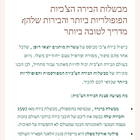
מבשלות הבירה הצ'כיות
הפופולריות ביותר והבירות שלהן:
מדריך לטובה ביותר
בישול בירה צ'כי מבוסס על
עשרות מותגים יוצאי דופן
, שלכל
אחד מהם סיפור, מסורת ופרופיל טעם ייחודיים משלו. ניווט
בעולם הבירה הצ'כית יכול להיות מאתגר עבור מתחיל, לכן הכנו
סקירה של
מבשלות הבירה הצ'כיות המפורסמות והפופולריות
ביותר
שכדאי לכם להכיר.
מה מציעה סצנת הבירה הצ'כית:
מבשלת ברנרד
, שבסיסה בהומפולץ, מבשלת בירה מאז 1597
והבירה שלה
כבשה את ליבם של חובבי בירה ברחבי העולם בזכות
טעמה הטבעי ולאומנותה הכנה שמעולם לא התפשרה על האיכות.
פילזנר אורקל מפלזן
היא מייסדת סגנון הלאגר הפאייר העולמי