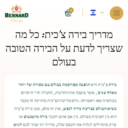
שפה
0
נוכחית
שירותים
מדריך בירה צ'כית: כל מה
–
על הספא
שצריך לדעת על הבירה הטובה
אנגלית
הזמנה
בעולם
מחירים
E-shop
בירה
צ'כית היא
תופעה מפורסמת בעולם עם מסורת של יותר
מאלף שנים
, אשר עיצבה את התרבות, החברה וחיי היומיום
היסטוריה של אמבטיות בירה
בלוג
ייצור בירה ומלט
היסטוריה של
בבוהמיה מאז ראשיתה. הרפובליקה הצ'כית מחזיקה זה מכבר
בשיא העולם בצריכת בירה לנפש,
ואין זה פלא, שכן בירה צ'כית
הספא עצמו הופיע לפני 4,000 שנה בהודו. גם הסינים והמצרים
FAQ
ההיסטוריה של ייצור הבירה מתוארכת לאלף השביעי לפני הספירה,
הקדמונים הכירו את ההשפעות המועילות של הספא על גוף האדם.
היא בין הטובות בעולם. בין אם אתם חובבי
בירה מושבעים
או
כאשר הבירה התגלתה למדי במקרה על ידי השומריים הקדמונים.
ההיסטוריה של ייצור הבירה מתוארכת לאלף השביעי לפני הספירה,
שרק מתחילים לגלות את הקסם שלה, מדריך זה יעזור לכם
לנווט
שיטת ייצור הבירה החלה מהאחסון הירוד של התבואה שגידלו.
כאשר הבירה התגלתה כנראה בטעות על ידי השומריים הקדמונים.