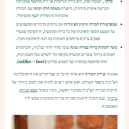
מלקו
, לעומת זאת, היא בירה הנרקחת אך ורק מהקצף בטכניקת
הברשה איטית מיוחדת, היוצרת
משקה חלק וקרמי
עם תכולת
אלכוהול מינימלית וקצף מקסימלי.
טמפרטורת הבירה וניקיון הצינורות
הם גורמים מרכזיים המשפיעים
על הטעם הסופי והאיכות של כל בירה המוגשת, וזו הסיבה שבעלי
פאבים צ'כים מייחסים חשיבות כה רבה לתחזוקת הברז.
כיצד לשתות בירה בצורה נכונה
עובר מדור לדור בצ'כיה, והברמנים
הטובים ביותר עוברים הכשרה מקיפה כדי לשלוט בכל הטכניקות,
החל מהקשה בסיסית ועד לשניט ומליקו
(šnet ו-mlíko).
אמנות
יצירת הבירה
היא אחד הדברים שמייחדים את הרפובליקה
הצ'כית משאר העולם. ואם אתם רוצים לחוות את הטוב ביותר של
תרבות הבירה הצ'כית ממקור ראשון, בקרו באתר
ספא הבירה
ברנרד
,שם תוכלו ליהנות מבירה טרייה מהחבית ממש ליד
האמבטיה.