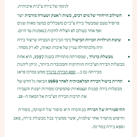
לגימה של בירה צ'כית איכותית.
השילוב הייחודי של מים רכים, כשות ז'אטק ושעורה מורבית
יוצר
פרופיל טעם שמבשלי בירה צ'כיים משכללים במשך מאות שנים
ואף אחד בעולם לא הצליח לחקות בנאמנות עד היום.
שיטת הגילדות וזכויות הבישול
בימי הביניים הבטיחו שייצור בירה
היה מלכתחילה עניין של איכות וגאווה, לא רק מסחר.
מבשלת ברנרד
, שמסורתה מתחילה בשנת 1597, היא אחת
מבשלות הבירה הצ'כיות הוותיקות והמכובדות ביותר, וניתן ליהנות
מבירתה גם ב...
ספא הבירה ברנרד
ממש במרכז פראג
תחיית בישול הבירה המלאכותית לאחר 1989
הביאה גל חדש של
מבשלות בירה קטנות ועצמאיות שהמשיכו מסורות ישנות והעבירו
את תרבות הבירה הצ'כית אל המאה ה-21.
ההיסטוריה של הבירה
בבוהמיה היא סיפור של תשוקה, מסורת
וחיפוש מתמיד אחר שלמות, אשר ממשיך בכל מבשלת בירה, פאב
וספא בירה במדינה.