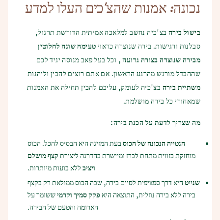
נכונה: אמנות שהצ'כים העלו למדע
בישול בירה
בצ'כיה נחשב למלאכה אמיתית הדורשת תרגול,
סבלנות ורגישות. בירה שנוצרה כראוי
טעימה שונה לחלוטין
מבירה שנוצרה בצורה גרועה
, וכל בעל פאב מנוסה יגיד לכם
שההבדל מורגש מהרגע הראשון. אם אתם רוצים להבין וליהנות
משתיית בירה
בצ'כיה לעומק, עליכם להבין תחילה את האמנות
שמאחורי כל בירה מושלמת.
מה שצריך לדעת על הכנת בירה:
הנטייה הנכונה של הכוס
בעת המזיגה היא הבסיס להכל. הכוס
מוחזקת בזווית מתחת לברז ומיישרת בהדרגה ליצירת
קצף מושלם
ויציב
ללא בועות מיותרות.
שנייט
היא דרך ספציפית לסיים בירה, שבה הכוס ממולאת רק בקצף
בירה ללא בירה נוזלית, התוצאה היא
פקק סמיך וקרמי
ששומר על
הארומה והטעם של הבירה.