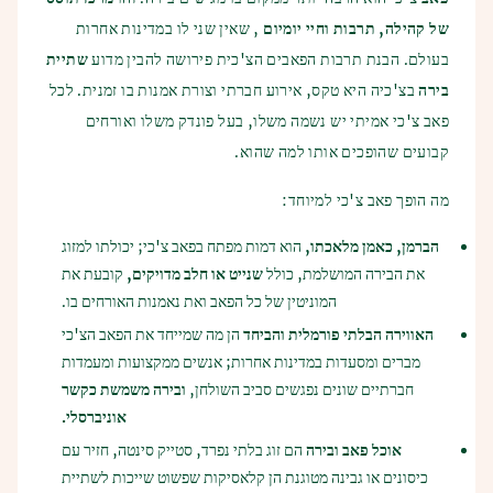
של קהילה, תרבות וחיי יומיום
, שאין שני לו במדינות אחרות
בעולם. הבנת תרבות הפאבים הצ'כית פירושה להבין מדוע
שתיית
בירה
בצ'כיה היא טקס, אירוע חברתי וצורת אמנות בו זמנית. לכל
פאב צ'כי אמיתי יש נשמה משלו, בעל פונדק משלו ואורחים
קבועים שהופכים אותו למה שהוא.
מה הופך פאב צ'כי למיוחד:
הברמן, כאמן מלאכתו,
הוא דמות מפתח בפאב צ'כי; יכולתו למזוג
את הבירה המושלמת, כולל
שנייט או חלב מדויקים,
קובעת את
המוניטין של כל הפאב ואת נאמנות האורחים בו.
האווירה הבלתי פורמלית והביחד
הן מה שמייחד את הפאב הצ'כי
מברים ומסעדות במדינות אחרות; אנשים ממקצועות ומעמדות
חברתיים שונים נפגשים סביב השולחן,
ובירה משמשת כקשר
אוניברסלי.
אוכל פאב ובירה
הם זוג בלתי נפרד, סטייק סינטה, חזיר עם
כיסונים או גבינה מטוגנת הן קלאסיקות שפשוט שייכות לשתיית