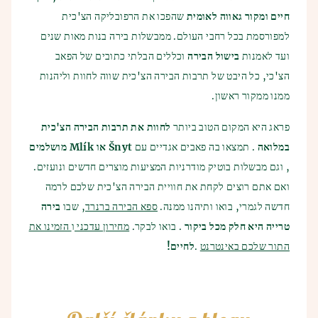
חיים ומקור גאווה לאומית
שהפכו את הרפובליקה הצ'כית
למפורסמת בכל רחבי העולם. ממבשלות בירה בנות מאות שנים
ועד לאמנות
בישול הבירה
וכללים הבלתי כתובים של הפאב
הצ'כי, כל היבט של תרבות הבירה הצ'כית שווה לחוות וליהנות
ממנו ממקור ראשון.
פראג היא המקום הטוב ביותר
לחוות את תרבות הבירה הצ'כית
במלואה
. תמצאו בה פאבים אגדיים עם
Šnyt או Mlík מושלמים
, וגם מבשלות בוטיק מודרניות המציעות מוצרים חדשים ונועזים.
ואם אתם רוצים לקחת את חוויית הבירה הצ'כית שלכם לרמה
חדשה לגמרי, בואו ותיהנו ממנה.
ספא הבירה ברנרד
, שבו
בירה
טרייה היא חלק מכל ביקור
. בואו לבקר.
מחירון עדכני
ו
הזמינו את
התור שלכם באינטרנט
.
לחיים!