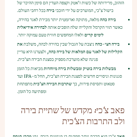
הזהוב, מרירותה של כשות ז'אטק וקצפה העדין הם סימן ההיכר של
בישול צ'כי, המוערכים על ידי חובבי
בירה
בכל רחבי העולם.
בירה כהה
מלאה, מתוקה וארומטית יותר מבירת לאגר בהירה,
כאשר תווי הקרמל והקלייה שלה הופכים אותה
לבחירה אידיאלית
לימים קרים
ולאלו המחפשים חווית טעם עמוקה יותר.
בירה חצי-כהה
ניצבת על הגבול שבין בהירה לכהה, משלבת
את
הקלילות של לאגר עם המלאות של בירה כהה,
ולצערנו היא עדיין
פנינה שלא מוערכת מספיק בסצנת הבירה הצ'כית.
מבשלות בירה בוטיק ומבשלות בירה מיוחדות
מביאות כל הזמן
סגנונות וניסויים חדשים לסצנת הבירה הצ'כית, החל מ-IPA ועד
סטאוט ותסיסת פירות, כך
שתרבות הבירה הצ'כית
מתפתחת
ומפתיעה כל הזמן.
פאב צ'כי: מקדש של שתיית בירה
ולב התרבות הצ'כית
פאב
צ'כי הוא הרבה יותר ממקום בו מגישים בירה. זהו
מרכז תוסס