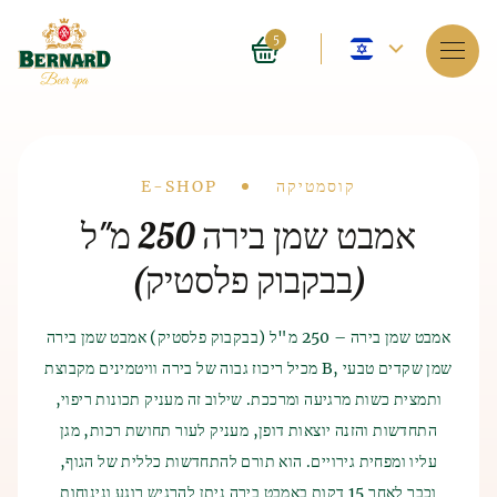
שפה
5
נוכחית
שירותים
–
על הספא
אנגלית
Drobečková
קוסמטיקה
E-SHOP
הזמנה
אמבט שמן בירה 250 מ"ל
navigace
(בבקבוק פלסטיק)
מחירים
E-shop
אמבט שמן בירה – 250 מ"ל (בבקבוק פלסטיק) אמבט שמן בירה
מכיל ריכוז גבוה של בירה וויטמינים מקבוצת B, שמן שקדים טבעי
היסטוריה של אמבטיות בירה
בלוג
ייצור בירה ומלט
היסטוריה של
ותמצית כשות מרגיעה ומרככת. שילוב זה מעניק תכונות ריפוי,
הספא עצמו הופיע לפני 4,000 שנה בהודו. גם הסינים והמצרים
התחדשות והזנה יוצאות דופן, מעניק לעור תחושת רכות, מגן
FAQ
ההיסטוריה של ייצור הבירה מתוארכת לאלף השביעי לפני הספירה,
הקדמונים הכירו את ההשפעות המועילות של הספא על גוף האדם.
כאשר הבירה התגלתה למדי במקרה על ידי השומריים הקדמונים.
עליו ומפחית גירויים. הוא תורם להתחדשות כללית של הגוף,
ההיסטוריה של ייצור הבירה מתוארכת לאלף השביעי לפני הספירה,
שיטת ייצור הבירה החלה מהאחסון הירוד של התבואה שגידלו.
וכבר לאחר 15 דקות באמבט בירה ניתן להרגיש רוגע ונינוחות
כאשר הבירה התגלתה כנראה בטעות על ידי השומריים הקדמונים.