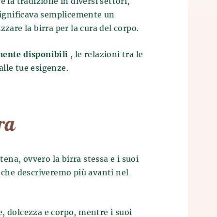
 la tradizione in diversi settori,
significava semplicemente un
zare la birra per la cura del corpo.
lmente disponibili
, le relazioni tra le
 alle tue esigenze.
rra
tena, ovvero la birra stessa e i suoi
i che descriveremo più avanti nel
e, dolcezza e corpo, mentre i suoi