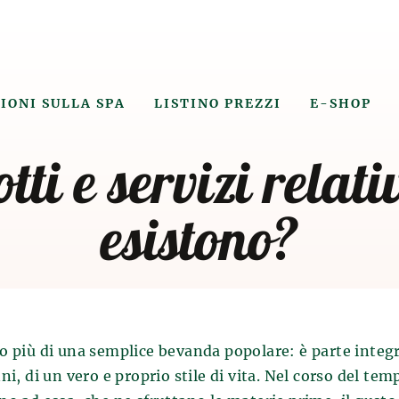
e
IONI SULLA SPA
LISTINO PREZZI
E-SHOP
ti e servizi relati
agni di birra
esistono?
a produzione di
o state attivate 4 mila anni fa in
nesi ed egizi conoscevano gli effetti
orpo umano. La storia della
al VII millennio a.C., quando la birra
to più di una semplice bevanda popolare: è parte integr
 per errore, dagli antichi Sumeri.
ni, di un vero e proprio stile di vita. Nel corso del tem
che coltivavano e fu inventato il
i birra risale al VII millennio a.C.,
one.