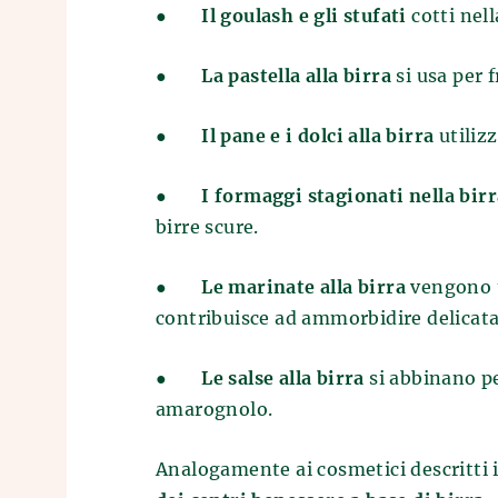
●
Il goulash e gli stufati
cotti nel
●
La pastella alla birra
si usa per 
●
Il pane e i dolci alla birra
utiliz
●
I formaggi stagionati nella bir
birre scure.
●
Le marinate alla birra
vengono u
contribuisce ad ammorbidire delicat
●
Le salse alla birra
si abbinano p
amarognolo.
Analogamente ai cosmetici descritti i