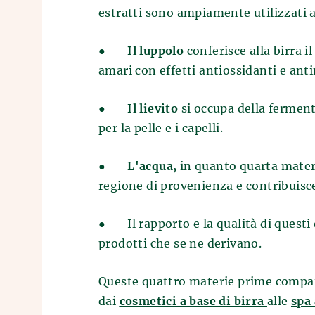
estratti sono ampiamente utilizzati a
●
Il luppolo
conferisce alla birra i
amari con effetti antiossidanti e ant
●
Il lievito
si occupa della ferment
per la pelle e i capelli.
●
L'acqua,
in quanto quarta materi
regione di provenienza e contribuisce
●
Il rapporto e la qualità di quest
prodotti che se ne derivano.
Queste quattro materie prime compaion
dai
cosmetici a base di birra
alle
spa 