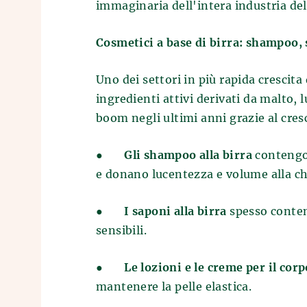
immaginaria dell'intera industria dell
Cosmetici a base di birra: shampoo,
Uno dei settori in più rapida crescita 
ingredienti attivi derivati da malto, l
boom negli ultimi anni grazie al cresc
●
Gli shampoo alla birra
contengon
e donano lucentezza e volume alla c
●
I saponi alla birra
spesso conten
sensibili.
●
Le lozioni e le creme per il corp
mantenere la pelle elastica.