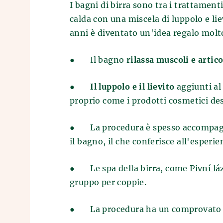
I bagni di birra sono tra i trattament
calda con una miscela di luppolo e lie
anni è diventato un'idea regalo mol
●
Il bagno
rilassa muscoli e artic
●
Il luppolo e il lievito
aggiunti al
proprio come i prodotti cosmetici des
●
La procedura è spesso accompag
il bagno, il che conferisce all'espe
●
Le spa della birra, come
Pivní l
gruppo per coppie.
●
La procedura ha un comprovat