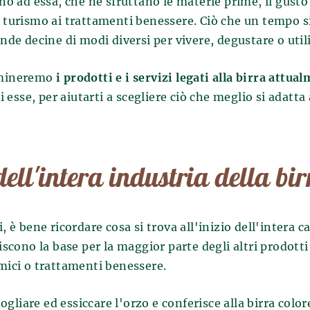
no ad essa, che ne sfruttano le materie prime, il gusto e
a, un po' casualmente, dagli antichi
zione della birra ebbe inizio dalla
l turismo ai trattamenti benessere. Ciò che un tempo 
agni è ufficialmente noto fin dal
grano che essi coltivavano. Il grano
nde decine di modi diversi per vivere, degustare o utiliz
enza degli effetti benefici del
enti di terracotta in cui veniva
ta dalle fonti. Gli effetti preventivi
oprì il principio della
samineremo
i prodotti e i servizi legati alla birra attua
ra erano già stati scoperti a
i esse, per aiutarti a scegliere ciò che meglio si adatta
 rimasto invariato per secoli: tutto
del malto e la successiva
o viene poi raffreddato e il lievito
 seguito dalla fermentazione
ell'intera industria della bi
orato di birra viene posto in
irra riposa e matura. Dopo che la
to, viene sottoposta a filtrazione
 È qui che tutti gli amanti della
 è bene ricordare cosa si trova all'inizio dell'intera ca
 dopo queste procedure la birra
uiscono la base per la maggior parte degli altri prodott
ta.
mici o trattamenti benessere.
gliare ed essiccare l'orzo e conferisce alla birra color