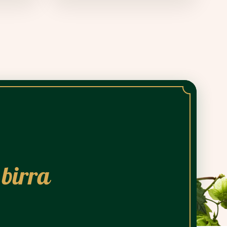
 birra