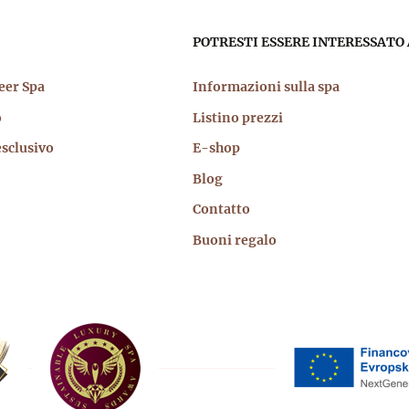
igazione
POTRESTI ESSERE INTERESSATO 
cipale
eer Spa
Informazioni sulla spa
o
Listino prezzi
sclusivo
E-shop
Blog
Contatto
Buoni regalo