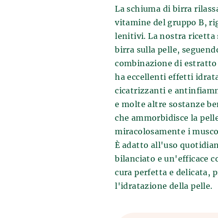
a, un po' casualmente, dagli antichi
La schiuma di birra rilass
zione della birra ebbe inizio dalla
agni è ufficialmente noto fin dal
vitamine del gruppo B, rig
grano che essi coltivavano. Il grano
enza degli effetti benefici del
enti di terracotta in cui veniva
lenitivi. La nostra ricetta 
ta dalle fonti. Gli effetti preventivi
oprì il principio della
birra sulla pelle, seguend
ra erano già stati scoperti a
combinazione di estratto d
ha eccellenti effetti idra
 rimasto invariato per secoli: tutto
del malto e la successiva
cicatrizzanti e antinfiam
o viene poi raffreddato e il lievito
e molte altre sostanze ben
 seguito dalla fermentazione
che ammorbidisce la pelle
orato di birra viene posto in
miracolosamente i muscoli
irra riposa e matura. Dopo che la
to, viene sottoposta a filtrazione
È adatto all'uso quotidian
 È qui che tutti gli amanti della
bilanciato e un'efficace 
 dopo queste procedure la birra
cura perfetta e delicata, 
ta.
l'idratazione della pelle.