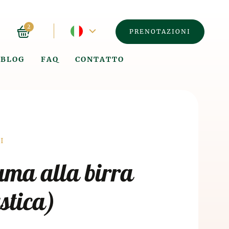
Lingua
2
PRENOTAZIONI
corrente
BLOG
FAQ
CONTATTO
-
Spagnolo
á
I
ma alla birra
stica)