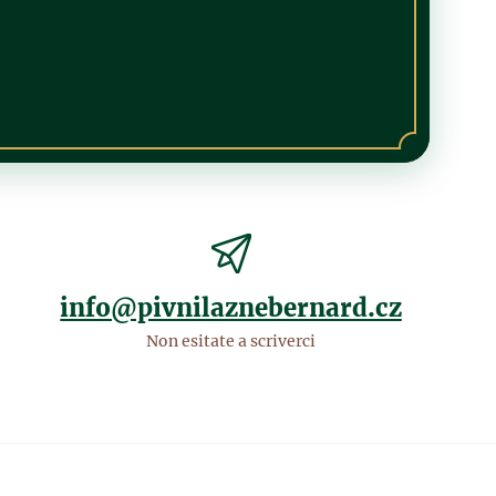
info@pivnilaznebernard.cz
Non esitate a scriverci