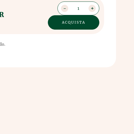
1
UR
lo.