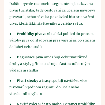
Dalším rychle rostoucím segmentem je takzvaná
pivní turistika, tedy cestování za účelem návštěvy
pivovarů, ochutnávek a poznávání historie vaření
piva, která láká návštěvníky z celého světa.
●
Prohlídky pivovarů
nabízí pohled do procesu
výroby piva od sladování přes vaření až po stáčení
do lahví nebo sudů
●
Degustace piva
umožňují ochutnat různé
druhy a styly přímo u zdroje, často s odborným
výkladem sládka
●
Pivní stezky a trasy
spojují návštěvu více
pivovarů v jednom regionu do uceleného
vícedenního výletu
●
Návštěvníci si často mohou v rámci prohlídky