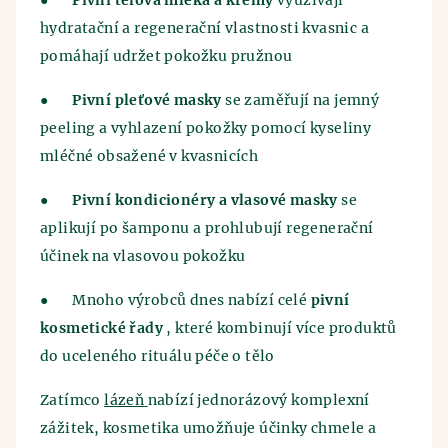
●
Pivní tělová mléka a krémy
využívají
hydratační a regenerační vlastnosti kvasnic a
pomáhají udržet pokožku pružnou
●
Pivní pleťové masky
se zaměřují na jemný
peeling a vyhlazení pokožky pomocí kyseliny
mléčné obsažené v kvasnicích
●
Pivní kondicionéry a vlasové masky
se
aplikují po šamponu a prohlubují regenerační
účinek na vlasovou pokožku
●
Mnoho výrobců dnes nabízí celé
pivní
kosmetické řady
, které kombinují více produktů
do uceleného rituálu péče o tělo
Zatímco
lázeň
nabízí jednorázový komplexní
zážitek, kosmetika umožňuje účinky chmele a