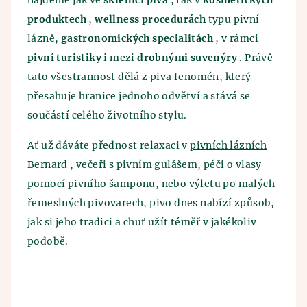
najdeme jak ve
sklenici piva
, tak v
kosmetických
produktech
,
wellness procedurách
typu pivní
lázně,
gastronomických specialitách
, v rámci
pivní turistiky
i mezi
drobnými suvenýry
. Právě
tato všestrannost dělá z piva fenomén, který
přesahuje hranice jednoho odvětví a stává se
součástí celého životního stylu.
Ať už dáváte přednost relaxaci v
pivních lázních
Bernard
, večeři s pivním gulášem, péči o vlasy
pomocí pivního šamponu, nebo výletu po malých
řemeslných pivovarech, pivo dnes nabízí způsob,
jak si jeho tradici a chuť užít téměř v jakékoliv
podobě.