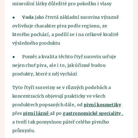
minerální látky důležité pro pokožku i vlasy
●
Voda
jako čtvrtá základní surovina výrazně
ovlivňuje charakter piva podle regionu, ze
kterého pochází, a podílí se i na celkové kvalitě
výsledného produktu
●
Poměr a kvalita těchto čtyř surovin určuje
nejen chuť piva, ale i to, jak účinné budou
produkty, které z něj vychází
Tyto čtyři suroviny se v různých podobách a
koncentracích objevují prakticky ve všech
produktech popsaných dále, od
pivní kosmetiky
přes
pivní lázně
až po
gastronomické speciality
,
a tvoří tak pomyslnou páteř celého pivního
průmyslu.