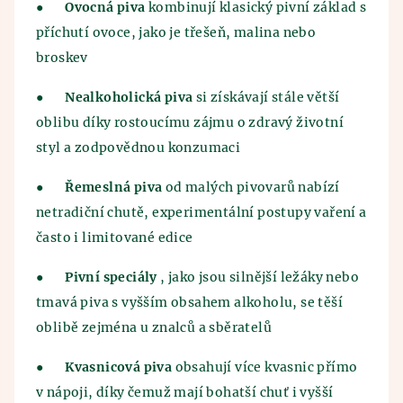
●
Ovocná piva
kombinují klasický pivní základ s
příchutí ovoce, jako je třešeň, malina nebo
broskev
●
Nealkoholická piva
si získávají stále větší
oblibu díky rostoucímu zájmu o zdravý životní
styl a zodpovědnou konzumaci
●
Řemeslná piva
od malých pivovarů nabízí
netradiční chutě, experimentální postupy vaření a
často i limitované edice
●
Pivní speciály
, jako jsou silnější ležáky nebo
tmavá piva s vyšším obsahem alkoholu, se těší
oblibě zejména u znalců a sběratelů
●
Kvasnicová piva
obsahují více kvasnic přímo
v nápoji, díky čemuž mají bohatší chuť i vyšší