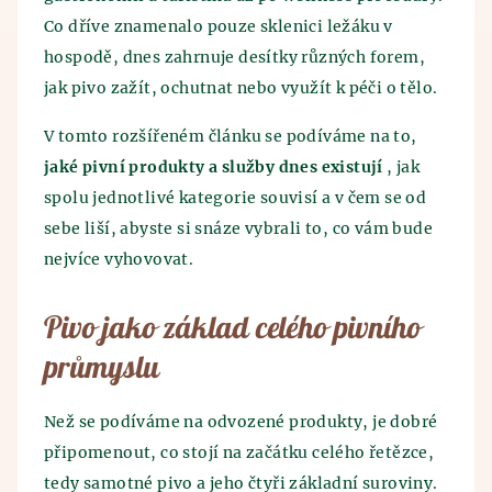
Kontakt
Egypťané. Historie výroby piva sahá až do 7.
ve špatném skladování obilí, které pěstovali. Obilí
Co dříve znamenalo pouze sklenici ležáku v
tisíciletí před n.l., kdy pivo, zřejmě omylem,
bylo skladováno v hliněných nádobách, do kterých
hospodě, dnes zahrnuje desítky různých forem,
objevili staří Sumerové. Vypěstované obilí špatně
natekla voda a tím byl objeven princip kvašení.
uskladnili a tím byl vynalezen princip kvašení.
jak pivo zažít, ochutnat nebo využít k péči o tělo.
Průběh výroby se po staletí nezměnil - vše začíná
Spojení piva a lázní je oficiálně známo z dob
mletím sladu a následným vařením piva. Mladina se
V tomto rozšířeném článku se podíváme na to,
středověku, kdy bylo z pramenů zjištěno tehdejší
posléze ochladí a použijí se vyprodukované
jaké pivní produkty a služby dnes existují
, jak
vědění o blahodárných účincích koupání se v pivu.
kvasnice a následně probíhá hlavní kvašení. Tento
spolu jednotlivé kategorie souvisí a v čem se od
Již v této době objevili preventivní účinky pivních
pivní polotovar se uloží do pivních tanků, kde pivo
lázní a pivních koupelí.
sebe liší, abyste si snáze vybrali to, co vám bude
leží a zraje. Po ležení a zrání piva následuje
křemelinová a mikrobiologická filtrace. Zde už
nejvíce vyhovovat.
všichni milovníci piva jásají, neboť po těchto
procedurách se pivo stáčí a expeduje se.
Pivo jako základ celého pivního
průmyslu
Než se podíváme na odvozené produkty, je dobré
připomenout, co stojí na začátku celého řetězce,
tedy samotné pivo a jeho čtyři základní suroviny.