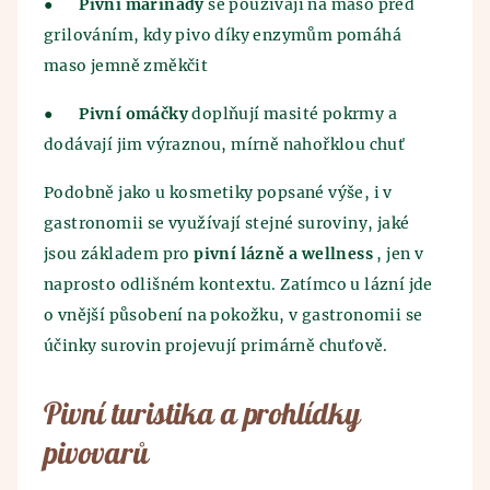
●
Pivní marinády
se používají na maso před
grilováním, kdy pivo díky enzymům pomáhá
maso jemně změkčit
●
Pivní omáčky
doplňují masité pokrmy a
dodávají jim výraznou, mírně nahořklou chuť
Podobně jako u kosmetiky popsané výše, i v
gastronomii se využívají stejné suroviny, jaké
jsou základem pro
pivní lázně a wellness
, jen v
naprosto odlišném kontextu. Zatímco u lázní jde
o vnější působení na pokožku, v gastronomii se
účinky surovin projevují primárně chuťově.
Pivní turistika a prohlídky
pivovarů