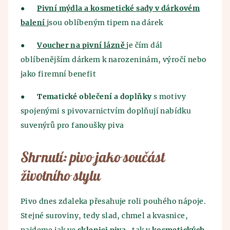
●
Pivní mýdla a kosmetické sady
v dárkovém
balení
jsou oblíbeným tipem na dárek
●
Voucher na pivní lázně
je čím dál
oblíbenějším dárkem k narozeninám, výročí nebo
jako firemní benefit
●
Tematické oblečení a doplňky
s motivy
spojenými s pivovarnictvím doplňují nabídku
suvenýrů pro fanoušky piva
Shrnutí: pivo jako součást
životního stylu
Pivo dnes zdaleka přesahuje roli pouhého nápoje.
Stejné suroviny, tedy slad, chmel a kvasnice,