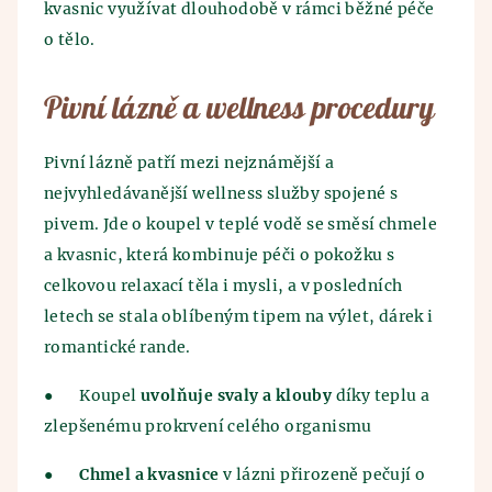
kvasnic využívat dlouhodobě v rámci běžné péče
o tělo.
Pivní lázně a wellness procedury
Pivní lázně patří mezi nejznámější a
nejvyhledávanější wellness služby spojené s
pivem. Jde o koupel v teplé vodě se směsí chmele
a kvasnic, která kombinuje péči o pokožku s
celkovou relaxací těla i mysli, a v posledních
letech se stala oblíbeným tipem na výlet, dárek i
romantické rande.
●
Koupel
uvolňuje svaly a klouby
díky teplu a
zlepšenému prokrvení celého organismu
●
Chmel a kvasnice
v lázni přirozeně pečují o