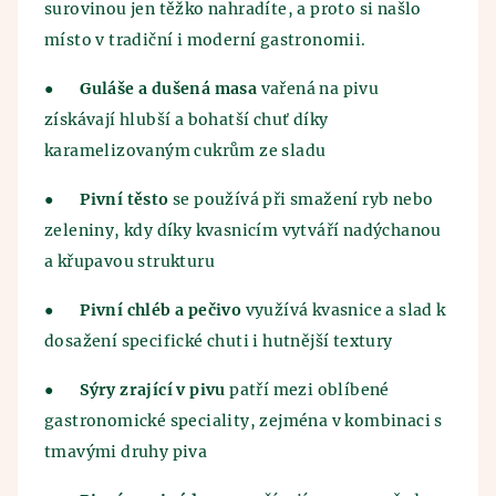
surovinou jen těžko nahradíte, a proto si našlo
místo v tradiční i moderní gastronomii.
●
Guláše a dušená masa
vařená na pivu
získávají hlubší a bohatší chuť díky
karamelizovaným cukrům ze sladu
●
Pivní těsto
se používá při smažení ryb nebo
zeleniny, kdy díky kvasnicím vytváří nadýchanou
a křupavou strukturu
●
Pivní chléb a pečivo
využívá kvasnice a slad k
dosažení specifické chuti i hutnější textury
●
Sýry zrající v pivu
patří mezi oblíbené
gastronomické speciality, zejména v kombinaci s
tmavými druhy piva