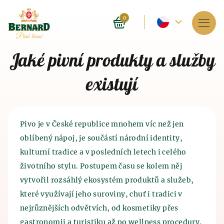
Aktuální
0
jazyk
Služby
Jaké pivní produkty a služby
-
O lázních
existují
Český
Rezervace
Ceník
Pivo je v České republice mnohem víc než jen
oblíbený nápoj, je součástí národní identity,
E-shop
kulturní tradice a v posledních letech i celého
životního stylu. Postupem času se kolem něj
BLOG
Historie pivních lázní
Historie výroby piva
a sladu
vytvořil rozsáhlý ekosystém produktů a služeb,
které využívají jeho suroviny, chuť i tradici v
FAQ
Lázně jako takové byly provozovány před 4 tisíci
Historie výroby piva sahá do 7. tisíciletí před naším
lety v Indii. Blahodárné účinky, které má lázeňství
nejrůznějších odvětvích, od kosmetiky přes
letopočtem, kdy pivo, tak trochu omylem, objevili
na lidský organismus znali i staří Číňané a
gastronomii a turistiku až po wellness procedury.
staří Sumerové. Právě metoda výroby piva započala