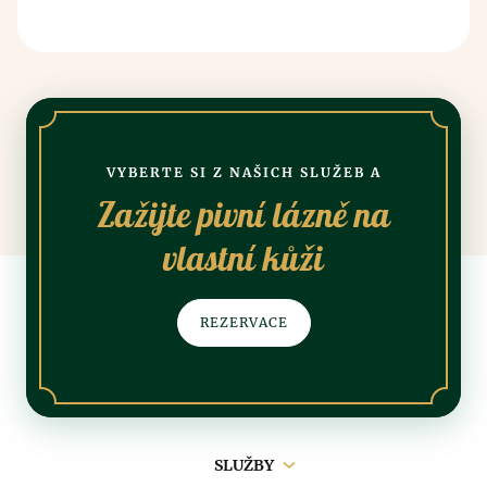
VYBERTE SI Z NAŠICH SLUŽEB A
Zažijte pivní lázně na
vlastní kůži
REZERVACE
Hlavní
SLUŽBY