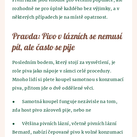
Pivní lázně jsou vhodné pro většinu populace, ale
rozhodně ne pro úplně každého bez výjimky, a v
některých případech je na místě opatrnost.
Pravda: Pivo v lázních se nemusí
pít, ale často se pije
Posledním bodem, který stojí za vysvětlení, je
role piva jako nápoje v rámci celé procedury.
Mnoho lidí si plete koupel samotnou s konzumací
piva, přitom jde o dvě oddělené věci.
●
Samotná koupel funguje nezávisle na tom,
zda host pivo zároveň pije, nebo ne
●
Většina pivních lázní, včetně pivních lázní
Bernard, nabízí čepované pivo k volné konzumaci