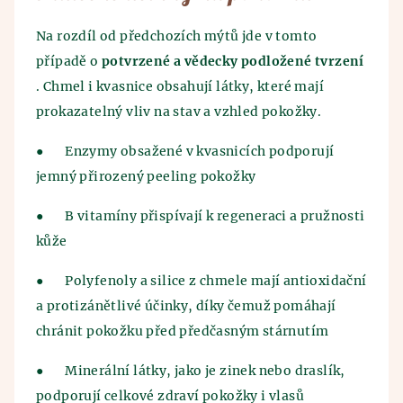
Na rozdíl od předchozích mýtů jde v tomto
případě o
potvrzené a vědecky podložené tvrzení
. Chmel i kvasnice obsahují látky, které mají
prokazatelný vliv na stav a vzhled pokožky.
●
Enzymy obsažené v kvasnicích podporují
jemný přirozený peeling pokožky
●
B vitamíny přispívají k regeneraci a pružnosti
kůže
●
Polyfenoly a silice z chmele mají antioxidační
a protizánětlivé účinky, díky čemuž pomáhají
chránit pokožku před předčasným stárnutím
●
Minerální látky, jako je zinek nebo draslík,
podporují celkové zdraví pokožky i vlasů