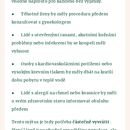
vhodné naprosto pro každého bez výjimky.
●
Těhotné ženy by měly proceduru předem
konzultovat s gynekologem
●
Lidé s otevřenými ranami, akutními kožními
problémy nebo infekcemi by se koupeli měli
vyhnout
●
Osoby s kardiovaskulárními potížemi nebo
vysokým krevním tlakem by měly dbát na kratší
dobu pobytu v teplé vodě
●
Lidé s alergií na chmel nebo kvasnice by měli
o svém zdravotním stavu informovat obsluhu
předem
Tento mýtus je tedy potřeba
částečně vyvrátit
.