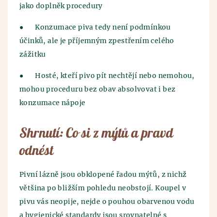
jako doplněk procedury
●
Konzumace piva tedy není podmínkou
účinků, ale je příjemným zpestřením celého
zážitku
●
Hosté, kteří pivo pít nechtějí nebo nemohou,
mohou proceduru bez obav absolvovat i bez
konzumace nápoje
Shrnutí: Co si z mýtů a pravd
odnést
Pivní lázně jsou obklopené řadou mýtů, z nichž
většina po bližším pohledu neobstojí. Koupel v
pivu vás neopije, nejde o pouhou obarvenou vodu
a hygienické standardy jsou srovnatelné s