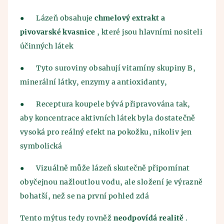
●
Lázeň obsahuje
chmelový extrakt a
pivovarské kvasnice
, které jsou hlavními nositeli
účinných látek
●
Tyto suroviny obsahují vitamíny skupiny B,
minerální látky, enzymy a antioxidanty,
●
Receptura koupele bývá připravována tak,
aby koncentrace aktivních látek byla dostatečně
vysoká pro reálný efekt na pokožku, nikoliv jen
symbolická
●
Vizuálně může lázeň skutečně připomínat
obyčejnou nažloutlou vodu, ale složení je výrazně
bohatší, než se na první pohled zdá
Tento mýtus tedy rovněž
neodpovídá realitě
.