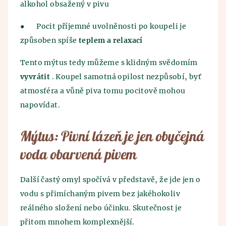
alkohol obsažený v pivu
●
Pocit příjemné uvolněnosti po koupeli je
způsoben spíše
teplem a relaxací
Tento mýtus tedy můžeme s klidným svědomím
vyvrátit
. Koupel samotná opilost nezpůsobí, byť
atmosféra a vůně piva tomu pocitově mohou
napovídat.
Mýtus: Pivní lázeň je jen obyčejná
voda obarvená pivem
Další častý omyl spočívá v představě, že jde jen o
vodu s přimíchaným pivem bez jakéhokoliv
reálného složení nebo účinku. Skutečnost je
přitom mnohem komplexnější.