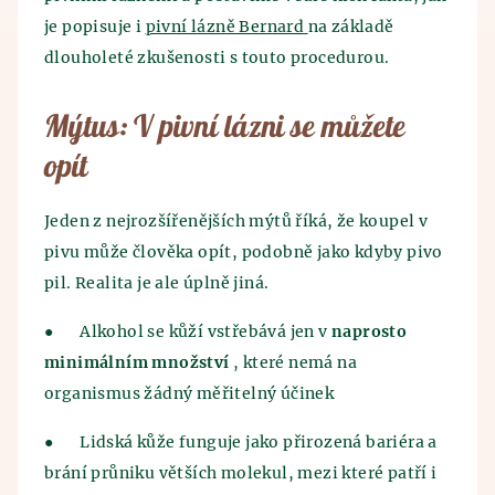
Kontakt
Egypťané. Historie výroby piva sahá až do 7.
ve špatném skladování obilí, které pěstovali. Obilí
je popisuje i
pivní lázně Bernard
na základě
tisíciletí před n.l., kdy pivo, zřejmě omylem,
bylo skladováno v hliněných nádobách, do kterých
dlouholeté zkušenosti s touto procedurou.
objevili staří Sumerové. Vypěstované obilí špatně
natekla voda a tím byl objeven princip kvašení.
uskladnili a tím byl vynalezen princip kvašení.
Průběh výroby se po staletí nezměnil - vše začíná
Mýtus: V pivní lázni se můžete
Spojení piva a lázní je oficiálně známo z dob
mletím sladu a následným vařením piva. Mladina se
středověku, kdy bylo z pramenů zjištěno tehdejší
opít
posléze ochladí a použijí se vyprodukované
vědění o blahodárných účincích koupání se v pivu.
kvasnice a následně probíhá hlavní kvašení. Tento
Již v této době objevili preventivní účinky pivních
pivní polotovar se uloží do pivních tanků, kde pivo
Jeden z nejrozšířenějších mýtů říká, že koupel v
lázní a pivních koupelí.
leží a zraje. Po ležení a zrání piva následuje
pivu může člověka opít, podobně jako kdyby pivo
křemelinová a mikrobiologická filtrace. Zde už
pil. Realita je ale úplně jiná.
všichni milovníci piva jásají, neboť po těchto
procedurách se pivo stáčí a expeduje se.
●
Alkohol se kůží vstřebává jen v
naprosto
minimálním množství
, které nemá na
organismus žádný měřitelný účinek
●
Lidská kůže funguje jako přirozená bariéra a
brání průniku větších molekul, mezi které patří i