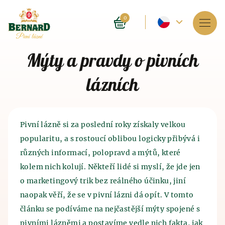
Aktuální
0
jazyk
Služby
Mýty a pravdy o pivních
-
O lázních
lázních
Český
Rezervace
Ceník
Pivní lázně si za poslední roky získaly velkou
popularitu, a s rostoucí oblibou logicky přibývá i
E-shop
různých informací, polopravd a mýtů, které
kolem nich kolují. Někteří lidé si myslí, že jde jen
BLOG
Historie pivních lázní
Historie výroby piva
a sladu
o marketingový trik bez reálného účinku, jiní
naopak věří, že se v pivní lázni dá opít. V tomto
FAQ
Lázně jako takové byly provozovány před 4 tisíci
Historie výroby piva sahá do 7. tisíciletí před naším
lety v Indii. Blahodárné účinky, které má lázeňství
článku se podíváme na nejčastější mýty spojené s
letopočtem, kdy pivo, tak trochu omylem, objevili
na lidský organismus znali i staří Číňané a
pivními lázněmi a postavíme vedle nich fakta, jak
staří Sumerové. Právě metoda výroby piva započala