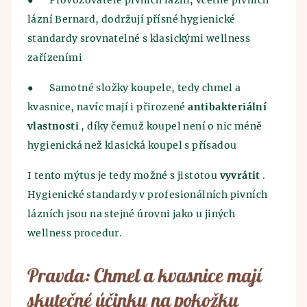
●
Provozovatelé pivních lázní, včetně pivních
lázní Bernard, dodržují přísné hygienické
standardy srovnatelné s klasickými wellness
zařízeními
●
Samotné složky koupele, tedy chmel a
kvasnice, navíc mají i přirozené
antibakteriální
vlastnosti
, díky čemuž koupel není o nic méně
hygienická než klasická koupel s přísadou
I tento mýtus je tedy možné s jistotou
vyvrátit
.
Hygienické standardy v profesionálních pivních
lázních jsou na stejné úrovni jako u jiných
wellness procedur.
Pravda: Chmel a kvasnice mají
skutečné účinky na pokožku