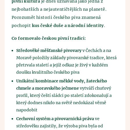
pivní kultura
je dnes uznávána jako jedna z
nejbohatších a nejautentičtějších na planetě.
Porozumět historii českého piva znamená
pochopit
kus české duše a národní identity
.
Co formovalo českou pivní tradici:
Středověké měšťanské pivovary
v Čechách a na
Moravě položily základy pivovarské tradice, která
přetrvala staletí a jejíž odkaz je živý v každém
doušku kvalitního českého piva
Unikátní kombinace měkké vody, žateckého
chmele a moravského ječmene
vytváří chuťový
profil, který čeští sládci po staletí zdokonalují a
který dodnes nikdo na světě nedokázal věrně
napodobit
Cechovní systém a pivovarnická práva
ve
středověku zajistily, že výroba piva byla od