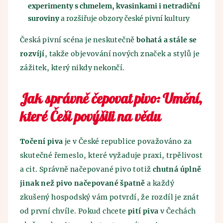
experimenty s chmelem, kvasinkami i netradiční
suroviny
a rozšiřuje obzory české pivní kultury
Česká pivní scéna je neskutečně
bohatá a stále se
rozvíjí
, takže objevování nových značek a stylů je
zážitek, který nikdy nekončí.
Jak správně čepovat pivo: Umění,
které Češi povýšili na vědu
Točení piva
je v České republice považováno za
skutečné řemeslo, které vyžaduje praxi, trpělivost
a cit. Správně načepované pivo totiž
chutná úplně
jinak než pivo načepované špatně
a každý
zkušený hospodský vám potvrdí, že rozdíl je znát
od první chvíle. Pokud chcete
pití piva
v Čechách