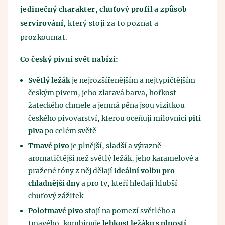
jedinečný charakter, chuťový profil a způsob
servírování
, který stojí za to poznat a
prozkoumat.
Co český pivní svět nabízí:
Světlý ležák
je nejrozšířenějším a nejtypičtějším
českým pivem, jeho zlatavá barva, hořkost
žateckého chmele a jemná pěna jsou vizitkou
českého pivovarství, kterou oceňují milovníci
pití
piva
po celém světě
Tmavé pivo
je plnější, sladší a výrazně
aromatičtější než světlý ležák, jeho karamelové a
pražené tóny z něj dělají
ideální volbu pro
chladnější dny
a pro ty, kteří hledají hlubší
chuťový zážitek
Polotmavé pivo
stojí na pomezí světlého a
tmavého, kombinuje
lehkost ležáku s plností