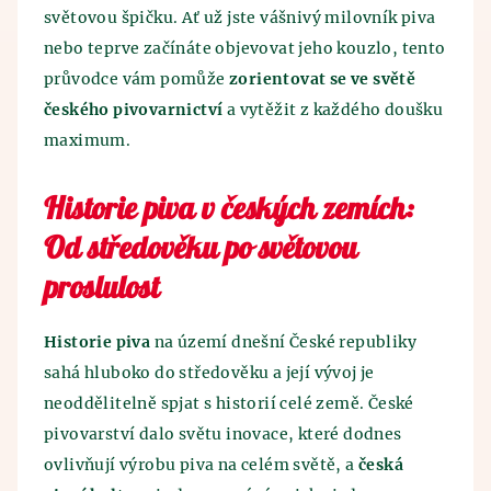
Kontakt
Egypťané. Historie výroby piva sahá až do 7.
světovou špičku. Ať už jste vášnivý milovník piva
ve špatném skladování obilí, které pěstovali. Obilí
tisíciletí před n.l., kdy pivo, zřejmě omylem,
bylo skladováno v hliněných nádobách, do kterých
nebo teprve začínáte objevovat jeho kouzlo, tento
objevili staří Sumerové. Vypěstované obilí špatně
natekla voda a tím byl objeven princip kvašení.
průvodce vám pomůže
zorientovat se ve světě
uskladnili a tím byl vynalezen princip kvašení.
českého pivovarnictví
a vytěžit z každého doušku
Průběh výroby se po staletí nezměnil - vše začíná
Spojení piva a lázní je oficiálně známo z dob
mletím sladu a následným vařením piva. Mladina se
maximum.
středověku, kdy bylo z pramenů zjištěno tehdejší
posléze ochladí a použijí se vyprodukované
vědění o blahodárných účincích koupání se v pivu.
kvasnice a následně probíhá hlavní kvašení. Tento
Historie piva v českých zemích:
Již v této době objevili preventivní účinky pivních
pivní polotovar se uloží do pivních tanků, kde pivo
lázní a pivních koupelí.
leží a zraje. Po ležení a zrání piva následuje
Od středověku po světovou
křemelinová a mikrobiologická filtrace. Zde už
proslulost
všichni milovníci piva jásají, neboť po těchto
procedurách se pivo stáčí a expeduje se.
Historie piva
na území dnešní České republiky
sahá hluboko do středověku a její vývoj je
neoddělitelně spjat s historií celé země. České
pivovarství dalo světu inovace, které dodnes
ovlivňují výrobu piva na celém světě, a
česká