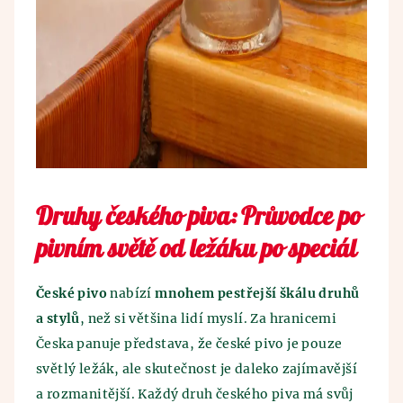
Druhy českého piva: Průvodce po
pivním světě od ležáku po speciál
České pivo
nabízí
mnohem pestřejší škálu druhů
a stylů
, než si většina lidí myslí. Za hranicemi
Česka panuje představa, že české pivo je pouze
světlý ležák, ale skutečnost je daleko zajímavější
a rozmanitější. Každý druh českého piva má svůj