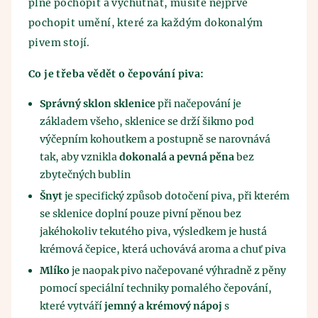
plně pochopit a vychutnat, musíte nejprve
pochopit umění, které za každým dokonalým
pivem stojí.
Co je třeba vědět o čepování piva:
Správný sklon sklenice
při načepování je
základem všeho, sklenice se drží šikmo pod
výčepním kohoutkem a postupně se narovnává
tak, aby vznikla
dokonalá a pevná pěna
bez
zbytečných bublin
Šnyt
je specifický způsob dotočení piva, při kterém
se sklenice doplní pouze pivní pěnou bez
jakéhokoliv tekutého piva, výsledkem je hustá
krémová čepice, která uchovává aroma a chuť piva
Mlíko
je naopak pivo načepované výhradně z pěny
pomocí speciální techniky pomalého čepování,
které vytváří
jemný a krémový nápoj
s