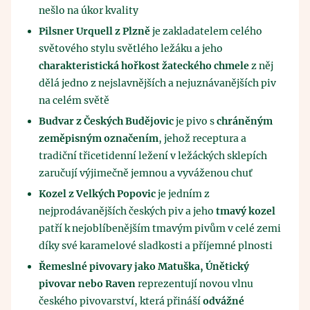
nešlo na úkor kvality
Pilsner Urquell z Plzně
je zakladatelem celého
světového stylu světlého ležáku a jeho
charakteristická hořkost žateckého chmele
z něj
dělá jedno z nejslavnějších a nejuznávanějších piv
na celém světě
Budvar z Českých Budějovic
je pivo s
chráněným
zeměpisným označením
, jehož receptura a
tradiční třicetidenní ležení v ležáckých sklepích
zaručují výjimečně jemnou a vyváženou chuť
Kozel z Velkých Popovic
je jedním z
nejprodávanějších českých piv a jeho
tmavý kozel
patří k nejoblíbenějším tmavým pivům v celé zemi
díky své karamelové sladkosti a příjemné plnosti
Řemeslné pivovary jako Matuška, Únětický
pivovar nebo Raven
reprezentují novou vlnu
českého pivovarství, která přináší
odvážné