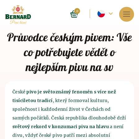
Aktuální
0
jazyk
Služby
Průvodce českým pivem: Vše
-
O lázních
co potřebujete vědět o
Český
Rezervace
nejlepším pivu na sv
Ceník
E-shop
České
pivo je světoznámý fenomén s více než
tisíciletou tradicí
, který formoval kulturu,
BLOG
Historie pivních lázní
společnost i každodenní život v Čechách od
Historie výroby piva
a sladu
samých počátků. Česká republika dlouhodobě drží
FAQ
Lázně jako takové byly provozovány před 4 tisíci
Historie výroby piva sahá do 7. tisíciletí před naším
světový rekord v konzumaci piva na hlavu
a není
lety v Indii. Blahodárné účinky, které má lázeňství
letopočtem, kdy pivo, tak trochu omylem, objevili
divu, vždyť české pivo patří mezi absolutní
na lidský organismus znali i staří Číňané a
staří Sumerové. Právě metoda výroby piva započala