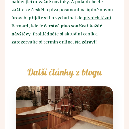
nabízející odvážné novinky. A pokud chcete
zážitek z českého piva posunout na úplně novou
úroveň, přijďte si ho vychutnat do
pivních lázní
Bernard
, kde je
čerstvé pivo součástí každé
návštěvy
. Prohlédněte si
aktuální ceník
a
zarezervujte si termín online
.
Na zdraví!
Další články z blogu