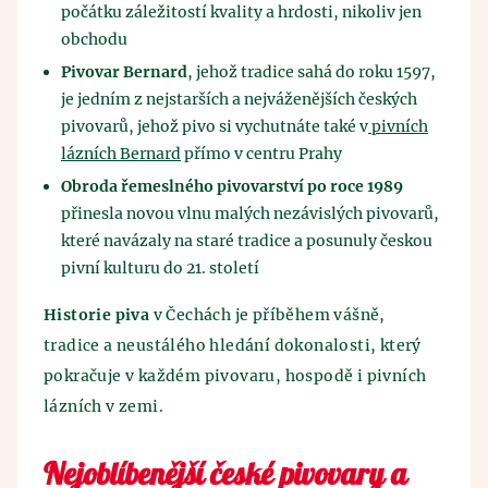
počátku záležitostí kvality a hrdosti, nikoliv jen
obchodu
Pivovar Bernard
, jehož tradice sahá do roku 1597,
je jedním z nejstarších a nejváženějších českých
pivovarů, jehož pivo si vychutnáte také v
pivních
lázních Bernard
přímo v centru Prahy
Obroda řemeslného pivovarství po roce 1989
přinesla novou vlnu malých nezávislých pivovarů,
které navázaly na staré tradice a posunuly českou
pivní kulturu do 21. století
Historie piva
v Čechách je příběhem vášně,
tradice a neustálého hledání dokonalosti, který
pokračuje v každém pivovaru, hospodě i pivních
lázních v zemi.
Nejoblíbenější české pivovary a