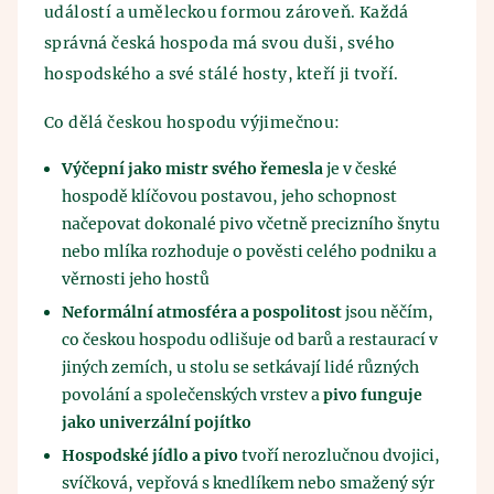
událostí a uměleckou formou zároveň. Každá
správná česká hospoda má svou duši, svého
hospodského a své stálé hosty, kteří ji tvoří.
Co dělá českou hospodu výjimečnou:
Výčepní jako mistr svého řemesla
je v české
hospodě klíčovou postavou, jeho schopnost
načepovat dokonalé pivo včetně precizního šnytu
nebo mlíka rozhoduje o pověsti celého podniku a
věrnosti jeho hostů
Neformální atmosféra a pospolitost
jsou něčím,
co českou hospodu odlišuje od barů a restaurací v
jiných zemích, u stolu se setkávají lidé různých
povolání a společenských vrstev a
pivo funguje
jako univerzální pojítko
Hospodské jídlo a pivo
tvoří nerozlučnou dvojici,
svíčková, vepřová s knedlíkem nebo smažený sýr