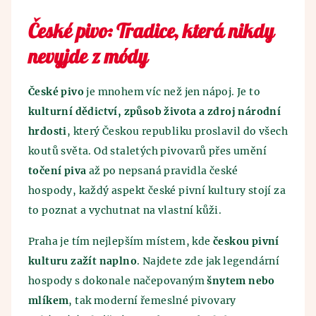
České pivo: Tradice, která nikdy
nevyjde z módy
České pivo
je mnohem víc než jen nápoj. Je to
kulturní dědictví, způsob života a zdroj národní
hrdosti
, který Českou republiku proslavil do všech
koutů světa. Od staletých pivovarů přes umění
točení piva
až po nepsaná pravidla české
hospody, každý aspekt české pivní kultury stojí za
to poznat a vychutnat na vlastní kůži.
Praha je tím nejlepším místem, kde
českou pivní
kulturu zažít naplno
. Najdete zde jak legendární
hospody s dokonale načepovaným
šnytem nebo
mlíkem
, tak moderní řemeslné pivovary