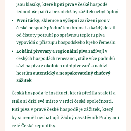
jsou klasiky, které k
pití piva
v české hospodě
jednoduše patří a bez nichž by zážitek nebyl úplný
Pivní tácky, sklenice a výčepní zařízení
jsou v
české hospodě předmětem hrdosti a každý detail
od čistoty potrubí po správnou teplotu piva
vypovídá o přístupu hospodského k jeho řemeslu
Lokální pivovary a regionální piva
zažívají v
českých hospodách renesanci, stále více podniků
sází na piva z okolních minipivovarů a nabízí
hostům
autentický a neopakovatelný chuťový
zážitek
Česká hospoda je institucí, která přežila staletí a
stále si drží své místo v srdci české společnosti.
Pití piva
v pravé české hospodě je zážitek, který
by si neměl nechat ujít žádný návštěvník Prahy ani
celé České republiky.