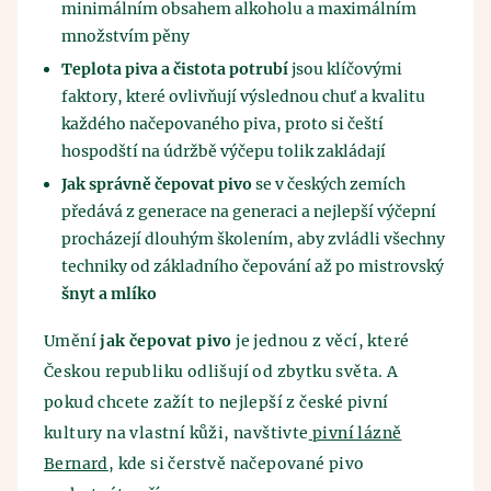
minimálním obsahem alkoholu a maximálním
množstvím pěny
Teplota piva a čistota potrubí
jsou klíčovými
faktory, které ovlivňují výslednou chuť a kvalitu
každého načepovaného piva, proto si čeští
hospodští na údržbě výčepu tolik zakládají
Jak správně čepovat pivo
se v českých zemích
předává z generace na generaci a nejlepší výčepní
procházejí dlouhým školením, aby zvládli všechny
techniky od základního čepování až po mistrovský
šnyt a mlíko
Umění
jak čepovat pivo
je jednou z věcí, které
Českou republiku odlišují od zbytku světa. A
pokud chcete zažít to nejlepší z české pivní
kultury na vlastní kůži, navštivte
pivní lázně
Bernard
, kde si čerstvě načepované pivo