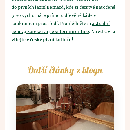
do
pivních lázní Bernard
, kde si čerstvě natočené
pivo vychutnáte přímo u dřevěné kádě v
soukromém prostředí. Prohlédněte si
aktuální
ceník
a
zarezervujte si termín online
.
Na zdraví a
vítejte v české pivní kultuře!
Další články z blogu