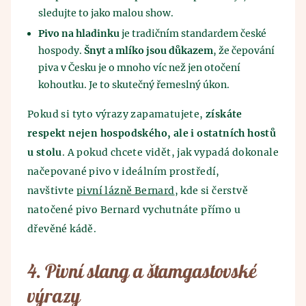
sledujte to jako malou show.
Pivo na hladinku
je tradičním standardem české
hospody.
Šnyt a mlíko jsou důkazem
, že čepování
piva v Česku je o mnoho víc než jen otočení
kohoutku. Je to skutečný řemeslný úkon.
Pokud si tyto výrazy zapamatujete,
získáte
respekt nejen hospodského, ale i ostatních hostů
u stolu
. A pokud chcete vidět, jak vypadá dokonale
načepované pivo v ideálním prostředí,
navštivte
pivní lázně Bernard
, kde si čerstvě
natočené pivo Bernard vychutnáte přímo u
dřevěné kádě.
4. Pivní slang a štamgastovské
výrazy