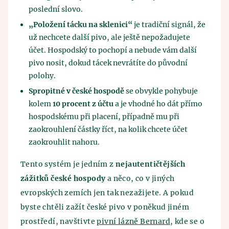
poslední slovo.
„Položení tácku na sklenici“
je tradiční signál, že
už nechcete další pivo, ale ještě nepožadujete
účet. Hospodský to pochopí a nebude vám další
pivo nosit, dokud tácek nevrátíte do původní
polohy.
Spropitné v české hospodě
se obvykle pohybuje
kolem
10 procent z účtu
a je vhodné ho dát přímo
hospodskému při placení, případně mu při
zaokrouhlení částky říct, na kolik chcete účet
zaokrouhlit nahoru.
Tento systém je jedním z
nejautentičtějších
zážitků české hospody
a něco, co v jiných
evropských zemích jen tak nezažijete. A pokud
byste chtěli zažít české pivo v poněkud jiném
prostředí, navštivte
pivní lázně Bernard
, kde se o