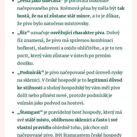
„Pěna jako smetana“
je pochvala dokonale
načepovaného piva. Krémová pěna by měla být
tak
hustá, že na ní zůstane stát mince
, a to je důkaz,
že pivo bylo natočeno mistrovsky.
„Říz“
označuje
osvěžující charakter piva
. Dobrý
říz znamená, že pivo má správnou kombinaci
hořkosti, sladovosti a oxidu uhličitého, a je to ten
pocit, který vám zůstane v ústech po prvním
doušku.
„Podmírák“
je pivo načepované pod úroveň rysky
na sklenici. V české hospodě je to
legitimní důvod
ke stížnosti
a slušný hospodský by vám měl pivo
dolít nebo přinést nové, protože podmírák je
vnímán jako podvod na hostovi.
„Štamgast“
je pravidelný host hospody, který má
své
stálé místo, oblíbenou sklenici a často i své
vlastní pravidlo
ohledně toho, jak chce mít
načepované pivo. Být štamgastem české hospody