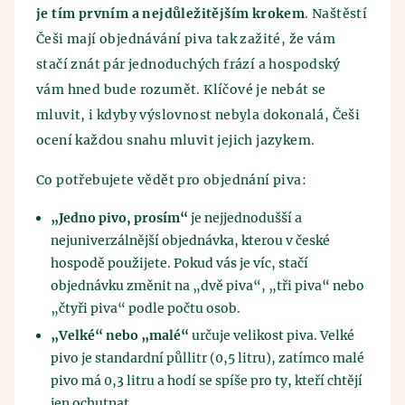
je tím prvním a nejdůležitějším krokem
. Naštěstí
Češi mají objednávání piva tak zažité, že vám
stačí znát pár jednoduchých frází a hospodský
vám hned bude rozumět. Klíčové je nebát se
mluvit, i kdyby výslovnost nebyla dokonalá, Češi
ocení každou snahu mluvit jejich jazykem.
Co potřebujete vědět pro objednání piva:
„Jedno pivo, prosím“
je nejjednodušší a
nejuniverzálnější objednávka, kterou v české
hospodě použijete. Pokud vás je víc, stačí
objednávku změnit na „dvě piva“, „tři piva“ nebo
„čtyři piva“ podle počtu osob.
„Velké“ nebo „malé“
určuje velikost piva. Velké
pivo je standardní půllitr (0,5 litru), zatímco malé
pivo má 0,3 litru a hodí se spíše pro ty, kteří chtějí
jen ochutnat.