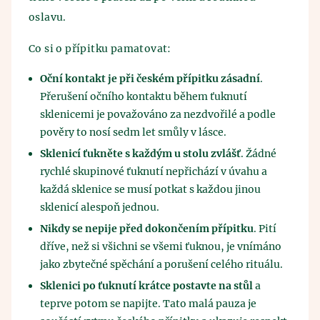
oslavu.
Co si o přípitku pamatovat:
Oční kontakt je při českém přípitku zásadní
.
Přerušení očního kontaktu během ťuknutí
sklenicemi je považováno za nezdvořilé a podle
pověry to nosí sedm let smůly v lásce.
Sklenicí ťukněte s každým u stolu zvlášť
. Žádné
rychlé skupinové ťuknutí nepřichází v úvahu a
každá sklenice se musí potkat s každou jinou
sklenicí alespoň jednou.
Nikdy se nepije před dokončením přípitku
. Pití
dříve, než si všichni se všemi ťuknou, je vnímáno
jako zbytečné spěchání a porušení celého rituálu.
Sklenici po ťuknutí krátce postavte na stůl
a
teprve potom se napijte. Tato malá pauza je