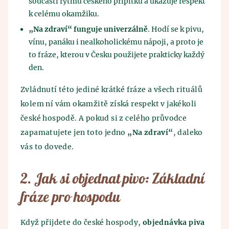
součástí rytmu českého přípitku a ukazuje respekt
k celému okamžiku.
„Na zdraví“ funguje univerzálně
. Hodí se k pivu,
vínu, panáku i nealkoholickému nápoji, a proto je
to fráze, kterou v Česku použijete prakticky každý
den.
Zvládnutí této jediné krátké fráze a všech rituálů
kolem ní vám okamžitě získá respekt v jakékoli
české hospodě. A pokud si z celého průvodce
zapamatujete jen toto jedno
„Na zdraví“
, daleko
vás to dovede.
2. Jak si objednat pivo: Základní
fráze pro hospodu
Když přijdete do české hospody,
objednávka piva