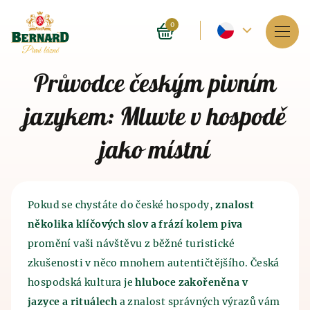
Aktuální
0
jazyk
Služby
Průvodce českým pivním
-
O lázních
jazykem: Mluvte v hospodě
Český
Rezervace
jako místní
Ceník
E-shop
Pokud se chystáte do české hospody,
znalost
několika klíčových slov a frází kolem piva
BLOG
Historie pivních lázní
promění vaši návštěvu z běžné turistické
Historie výroby piva
a sladu
zkušenosti v něco mnohem autentičtějšího. Česká
FAQ
Lázně jako takové byly provozovány před 4 tisíci
Historie výroby piva sahá do 7. tisíciletí před naším
hospodská kultura je
hluboce zakořeněna v
lety v Indii. Blahodárné účinky, které má lázeňství
letopočtem, kdy pivo, tak trochu omylem, objevili
jazyce a rituálech
a znalost správných výrazů vám
na lidský organismus znali i staří Číňané a
staří Sumerové. Právě metoda výroby piva započala