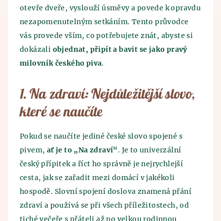
Kontakt
Egypťané. Historie výroby piva sahá až do 7.
otevře dveře, vyslouží úsměvy a povede k opravdu
ve špatném skladování obilí, které pěstovali. Obilí
tisíciletí před n.l., kdy pivo, zřejmě omylem,
bylo skladováno v hliněných nádobách, do kterých
nezapomenutelným setkáním. Tento průvodce
objevili staří Sumerové. Vypěstované obilí špatně
natekla voda a tím byl objeven princip kvašení.
vás provede vším, co potřebujete znát, abyste si
uskladnili a tím byl vynalezen princip kvašení.
dokázali
objednat, připít a bavit se jako pravý
Průběh výroby se po staletí nezměnil - vše začíná
Spojení piva a lázní je oficiálně známo z dob
mletím sladu a následným vařením piva. Mladina se
milovník českého piva
.
středověku, kdy bylo z pramenů zjištěno tehdejší
posléze ochladí a použijí se vyprodukované
vědění o blahodárných účincích koupání se v pivu.
kvasnice a následně probíhá hlavní kvašení. Tento
1. Na zdraví: Nejdůležitější slovo,
Již v této době objevili preventivní účinky pivních
pivní polotovar se uloží do pivních tanků, kde pivo
lázní a pivních koupelí.
leží a zraje. Po ležení a zrání piva následuje
které se naučíte
křemelinová a mikrobiologická filtrace. Zde už
všichni milovníci piva jásají, neboť po těchto
Pokud se naučíte jediné české slovo spojené s
procedurách se pivo stáčí a expeduje se.
pivem,
ať je to „Na zdraví“
. Je to univerzální
český přípitek a říct ho správně je nejrychlejší
cesta, jak se zařadit mezi domácí v jakékoli
hospodě. Slovní spojení doslova znamená přání
zdraví a používá se při všech příležitostech, od
tiché večeře s přáteli až po velkou rodinnou