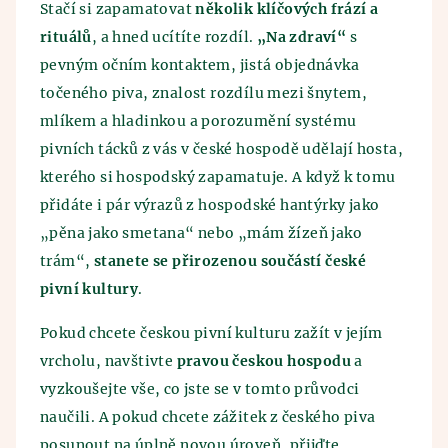
Stačí si zapamatovat
několik klíčových frází a
rituálů
, a hned ucítíte rozdíl.
„Na zdraví“
s
pevným očním kontaktem, jistá objednávka
točeného piva, znalost rozdílu mezi šnytem,
mlíkem a hladinkou a porozumění systému
pivních tácků z vás v české hospodě udělají hosta,
kterého si hospodský zapamatuje. A když k tomu
přidáte i pár výrazů z hospodské hantýrky jako
„pěna jako smetana“ nebo „mám žízeň jako
trám“,
stanete se přirozenou součástí české
pivní kultury
.
Pokud chcete českou pivní kulturu zažít v jejím
vrcholu, navštivte
pravou českou hospodu
a
vyzkoušejte vše, co jste se v tomto průvodci
naučili. A pokud chcete zážitek z českého piva
posunout na úplně novou úroveň, přijďte