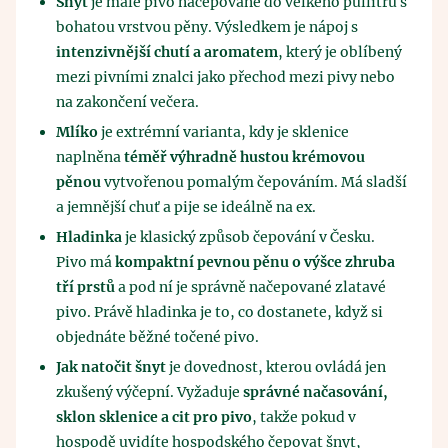
Šnyt
je malé pivo načepované do velkého půllitru s
bohatou vrstvou pěny. Výsledkem je nápoj s
intenzivnější chutí a aromatem
, který je oblíbený
mezi pivními znalci jako přechod mezi pivy nebo
na zakončení večera.
Mlíko
je extrémní varianta, kdy je sklenice
naplněna
téměř výhradně hustou krémovou
pěnou
vytvořenou pomalým čepováním. Má sladší
a jemnější chuť a pije se ideálně na ex.
Hladinka
je klasický způsob čepování v Česku.
Pivo má
kompaktní pevnou pěnu o výšce zhruba
tří prstů
a pod ní je správně načepované zlatavé
pivo. Právě hladinka je to, co dostanete, když si
objednáte běžné točené pivo.
Jak natočit šnyt
je dovednost, kterou ovládá jen
zkušený výčepní. Vyžaduje
správné načasování,
sklon sklenice a cit pro pivo
, takže pokud v
hospodě uvidíte hospodského čepovat šnyt,