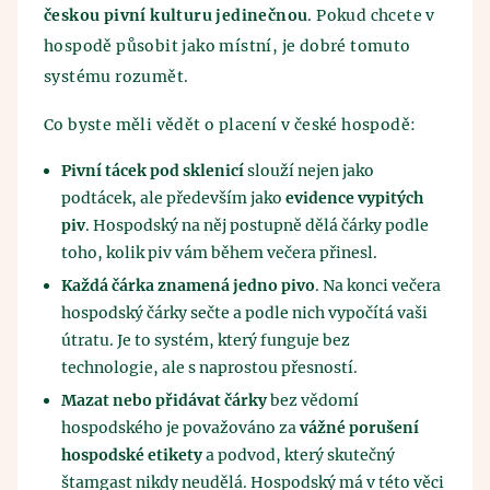
českou pivní kulturu jedinečnou
. Pokud chcete v
hospodě působit jako místní, je dobré tomuto
systému rozumět.
Co byste měli vědět o placení v české hospodě:
Pivní tácek pod sklenicí
slouží nejen jako
podtácek, ale především jako
evidence vypitých
piv
. Hospodský na něj postupně dělá čárky podle
toho, kolik piv vám během večera přinesl.
Každá čárka znamená jedno pivo
. Na konci večera
hospodský čárky sečte a podle nich vypočítá vaši
útratu. Je to systém, který funguje bez
technologie, ale s naprostou přesností.
Mazat nebo přidávat čárky
bez vědomí
hospodského je považováno za
vážné porušení
hospodské etikety
a podvod, který skutečný
štamgast nikdy neudělá. Hospodský má v této věci