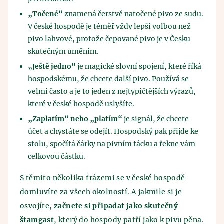
„Točené“
znamená čerstvě natočené pivo ze sudu.
V české hospodě je téměř vždy lepší volbou než
pivo lahvové, protože čepované pivo je v Česku
skutečným uměním.
„Ještě jedno“
je magické slovní spojení, které říká
hospodskému, že chcete další pivo. Používá se
velmi často a je to jeden z nejtypičtějších výrazů,
které v české hospodě uslyšíte.
„Zaplatím“ nebo „platím“
je signál, že chcete
účet a chystáte se odejít. Hospodský pak přijde ke
stolu, spočítá čárky na pivním tácku a řekne vám
celkovou částku.
S těmito několika frázemi se v české hospodě
domluvíte za všech okolností. A jakmile si je
osvojíte,
začnete si připadat jako skutečný
štamgast
, který do hospody patří jako k pivu pěna.