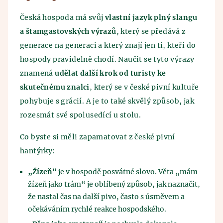
Česká hospoda má svůj
vlastní jazyk plný slangu
a štamgastovských výrazů
, který se předává z
generace na generaci a který znají jen ti, kteří do
hospody pravidelně chodí. Naučit se tyto výrazy
znamená
udělat další krok od turisty ke
skutečnému znalci
, který se v české pivní kultuře
pohybuje s grácií. A je to také skvělý způsob, jak
rozesmát své spolusedící u stolu.
Co byste si měli zapamatovat z české pivní
hantýrky:
„Žízeň“
je v hospodě posvátné slovo. Věta „mám
žízeň jako trám“ je oblíbený způsob, jak naznačit,
že nastal čas na další pivo, často s úsměvem a
očekáváním rychlé reakce hospodského.