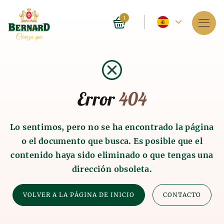
Idioma
1
actual
Servicios
-
Sobre el Spa
español
Error
404
Reservaciones
Lista de precios
Lo sentimos, pero no se ha encontrado la página
o el documento que busca. Es posible que el
E-shop
contenido haya sido eliminado o que tengas una
dirección obsoleta.
Blog
Historia de los baños de
Historia de la producción
y
FAQ
VOLVER A LA PÁGINA DE INICIO
CONTACTO
cerveza
malta
El baňo de cerveza como tal se explotaba hace 4.000