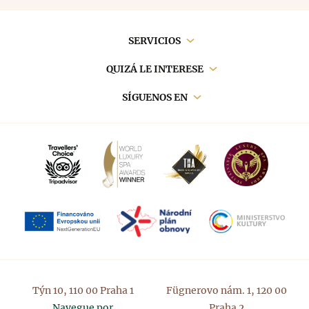
Contacto
La historia de la producción de cerveza se remonta
años en la India. Los antiguos chinos y egipcios
al VII milenio a.C., cuando fue descubierta, de
también conocían los efectos beneficiosos de las
forma un tanto accidental, por los antiguos
Navegación
hierbas sobre el cuerpo humano. La historia de la
SERVICIOS
sumerios. El método de fabricación de la cerveza
producción de cerveza se remonta al séptimo
comenzó con el mal almacenamiento del grano que
principal
QUIZÁ LE INTERESE
milenio antes de Cristo, cuando los antiguos
cultivaban. El grano se almacenaba en vasijas de
sumerios la descubrieron, probablemente por error.
barro en las que se vertía agua, y así se descubrió el
SÍGUENOS EN
Extraviaron el grano que cultivaban y se inventó el
principio de la fermentación.
principio de la fermentación.
El proceso de producción ha permanecido
La relación entre la cerveza y los baños se conoce
inalterado durante siglos: todo comienza con la
oficialmente desde la Edad Media, cuando se
molienda de la malta y la posterior elaboración de
estableció el conocimiento de los efectos
la cerveza. A continuación, se enfría el mosto y se
beneficiosos de los baños de cerveza a partir de las
utiliza levadura multiplicada, seguida de la
fuentes. En esta época ya se habían descubierto los
fermentación principal. Este producto semiacabado
efectos preventivos de los baños de cerveza y los
se coloca en tanques de cerveza, donde la cerveza
baños de cerveza.
reposa y madura. Tras el reposo y la maduración, la
cerveza se somete a un filtrado microbiológico y de
sílex. Aquí es donde todos los amantes de la cerveza
se alegran, porque después de estos procedimientos
Týn 10, 110 00 Praha 1
Fügnerovo nám. 1, 120 00
la cerveza se embotella y se despacha.
Navegue por
Praha 2