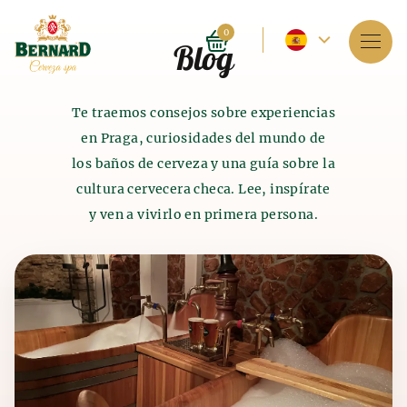
Idioma
0
Blog
actual
Servicios
-
Te traemos consejos sobre experiencias
Sobre el Spa
en Praga, curiosidades del mundo de
español
los baños de cerveza y una guía sobre la
Reservaciones
cultura cervecera checa. Lee, inspírate
y ven a vivirlo en primera persona.
Lista de precios
Lee
E-shop
nuestros
Blog
Historia de los baños de
Historia de la producción
y
artículos
FAQ
cerveza
malta
El baňo de cerveza como tal se explotaba hace 4.000