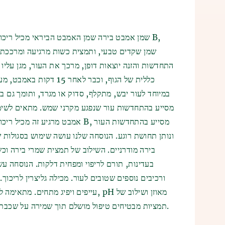
שמן אמבט בירה שמן האמבט הביראי מכיל ריכוז גב
שמן שקדים טבעי, ותמצית כשות מרגיעה ומרככת. ה
התחדשות והזנה יוצאות דופן, מרכך את העור, מגן עליו 
כללית של הגוף, וכבר לאחר 5
במיוחד לעור יבש, מתקלף, סדוק או מגרד, ותומך גם 
מסייע בהתחדשות עור שנפגע מקרני שמש. מתאים לשימו
אמבט מרגיע זה מכיל ריכוז גבוה של ב
ונותן תחושת רוגע. הנוסחה שלנו עושה שימוש בסגולות
בירה מודרניים. השילוב של תמצית שמרי בירה וכ
בעדינות, תורם לריפוי ומפחית דלקות. הנוסחה עשי
עייפים ויפיג מתחים. מתאימה לשימוש יומי
תמציות מבטיחים טיפול מושלם תוך שמירה על שכבת ההגנה והלחות הטבעית של העור.