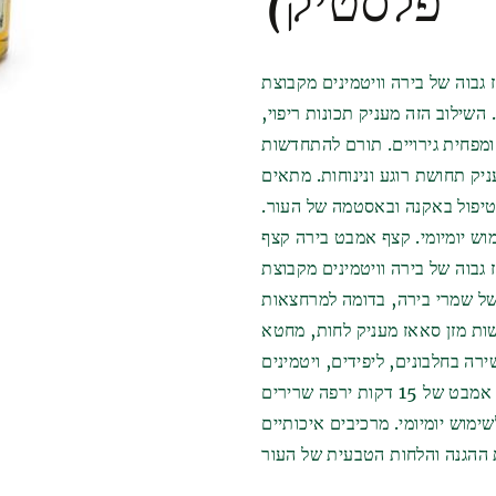
פלסטיק)
תהליך הייצור נשאר ללא שינוי במשך מאות 
ואחריה בישול הבירה. לאחר מכן מתקרר הת
ואחר כך מתבצעת התסיסה הראשית. הבירה הח
וה של בירה וויטמינים מקבוצת B,
הבירה שוכבת ומתבגרת. לאחר שהבירה 
שילוב הזה מעניק תכונות ריפוי,
ומיקרוביולוגי. כאן מתמלאים בשמחה כל חוב
ומפחית גירויים. תורם להתחדשות
1 דקות באמבט, מעניק תחושת רוגע ונינוחות. מתאים
בטיפול באקנה ובאסטמה של העור.
ש יומיומי. קצף אמבט בירה קצף
ירה וויטמינים מקבוצת B, מסייע בהתחדשות העור
 של שמרי בירה, בדומה למרחצאות
שות מזן סאאז מעניק לחות, מחטא
רה בחלבונים, ליפידים, ויטמינים
ורכיבים נוספים שטובים לעור. מכילה גליצרין לריכוך. אמבט של 15 דקות ירפה שרירים
ומי. מרכיבים איכותיים, pH מאוזן ושילוב של