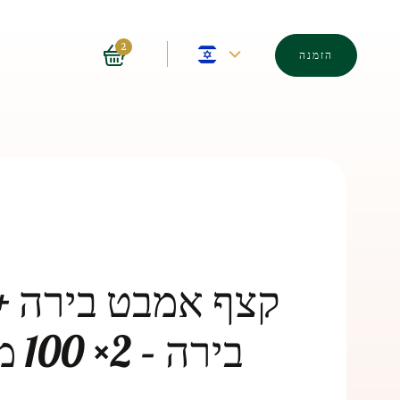
שפה
2
הזמנה
נוכחית
–
אנגלית
á
קצף אמבט בירה +
ביר