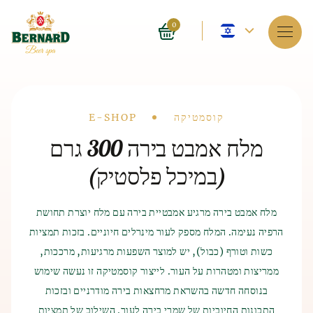
שפה
0
נוכחית
שירותים
–
על הספא
אנגלית
Drobečková
קוסמטיקה
E-SHOP
הזמנה
מלח אמבט בירה 300 גרם
navigace
(במיכל פלסטיק)
מחירים
E-shop
מלח אמבט בירה מרגיע אמבטיית בירה עם מלח יוצרת תחושת
הרפיה נעימה. המלח מספק לעור מינרלים חיוניים. בזכות תמציות
היסטוריה של אמבטיות בירה
בלוג
ייצור בירה ומלט
היסטוריה של
כשות וטורף (כבול), יש למוצר השפעות מרגיעות, מרככות,
הספא עצמו הופיע לפני 4,000 שנה בהודו. גם הסינים והמצרים
ממריצות ומטהרות על העור. לייצור קוסמטיקה זו נעשה שימוש
FAQ
ההיסטוריה של ייצור הבירה מתוארכת לאלף השביעי לפני הספירה,
הקדמונים הכירו את ההשפעות המועילות של הספא על גוף האדם.
כאשר הבירה התגלתה למדי במקרה על ידי השומריים הקדמונים.
בנוסחה חדשה בהשראת מרחצאות בירה מודרניים ובזכות
ההיסטוריה של ייצור הבירה מתוארכת לאלף השביעי לפני הספירה,
שיטת ייצור הבירה החלה מהאחסון הירוד של התבואה שגידלו.
התכונות החיוביות של שמרי בירה לעור. השילוב של תמציות
כאשר הבירה התגלתה כנראה בטעות על ידי השומריים הקדמונים.