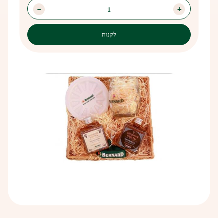
צור קשר
התבואה אוחסנה בכלי חרס שאליהם נשפך מים, וכך התגלה עיקרון
1
הם טעו בזן התבואה שגידלו והומצא עקרון התסיסה.
התסיסה.
הקשר בין בירה לאמבטיות ידוע רשמית מהימי הביניים, כאשר
תהליך הייצור נשאר ללא שינוי במשך מאות שנים – הכל מתחיל
מהמקורות התבססה ההכרה בהשפעות המועילות של אמבטיות
בטחינת המלוט ואחריה בישול הבירה. לאחר מכן מתקרר התירוש
בירה. השפעות המניעה של אמבטיות בירה כבר התגלו בתקופה זו.
ומשתמשים בשמרים מושרים, ואחר כך מתבצעת התסיסה הראשית.
הבירה החצי-מוכנה מונחת במכלי בירה שם הבירה שוכבת
ומתבגרת. לאחר שהבירה התבגרה, היא עוברת סינון מינרלי
ומיקרוביולוגי. כאן מתמלאים בשמחה כל חובבי הבירה, שכן לאחר
תהליכים אלה הבירה מתמזגת לבקבוקים ונשלחת.