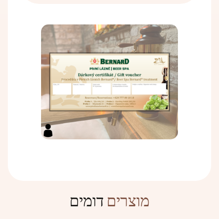
צור קשר
התבואה אוחסנה בכלי חרס שאליהם נשפך מים, וכך התגלה עיקרון
הם טעו בזן התבואה שגידלו והומצא עקרון התסיסה.
התסיסה.
הקשר בין בירה לאמבטיות ידוע רשמית מהימי הביניים, כאשר
תהליך הייצור נשאר ללא שינוי במשך מאות שנים – הכל מתחיל
מהמקורות התבססה ההכרה בהשפעות המועילות של אמבטיות
בטחינת המלוט ואחריה בישול הבירה. לאחר מכן מתקרר התירוש
בירה. השפעות המניעה של אמבטיות בירה כבר התגלו בתקופה זו.
ומשתמשים בשמרים מושרים, ואחר כך מתבצעת התסיסה הראשית.
הבירה החצי-מוכנה מונחת במכלי בירה שם הבירה שוכבת
ומתבגרת. לאחר שהבירה התבגרה, היא עוברת סינון מינרלי
ומיקרוביולוגי. כאן מתמלאים בשמחה כל חובבי הבירה, שכן לאחר
תהליכים אלה הבירה מתמזגת לבקבוקים ונשלחת.
דומים
מוצרים