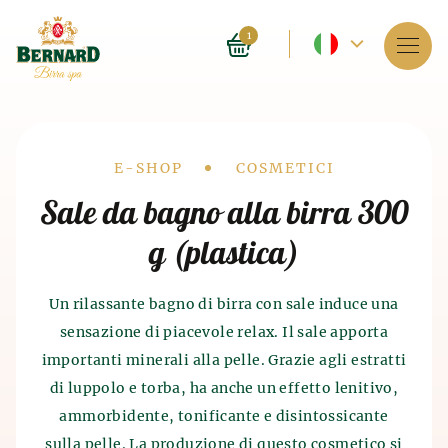
Lingua
1
corrente
Servizi
-
Informazioni sulla spa
Spagnolo
Drobečková
E-SHOP
COSMETICI
Prenotazioni
Sale da bagno alla birra 300
navigace
g (plastica)
Listino prezzi
E-shop
Un rilassante bagno di birra con sale induce una
sensazione di piacevole relax. Il sale apporta
Blog
Storia dei bagni di birra
importanti minerali alla pelle. Grazie agli estratti
Storia della produzione di
di luppolo e torba, ha anche un effetto lenitivo,
FAQ
Le terme in quanto tali sono state attivate 4 mila
birra
e malto
ammorbidente, tonificante e disintossicante
anni fa in India. Anche gli antichi cinesi ed egizi
conoscevano gli effetti benefici delle terme sul
sulla pelle. La produzione di questo cosmetico si