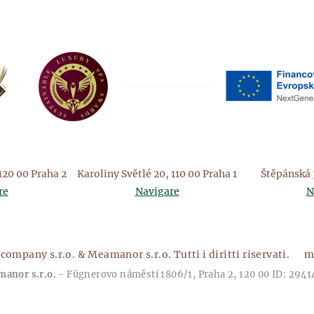
120 00 Praha 2
Karoliny Světlé 20, 110 00 Praha 1
Štěpánská 3
re
Navigare
N
company s.r.o. & Meamanor s.r.o. Tutti i diritti riservati.
m
anor s.r.o.
- Fügnerovo náměstí 1806/1, Praha 2, 120 00 ID: 294