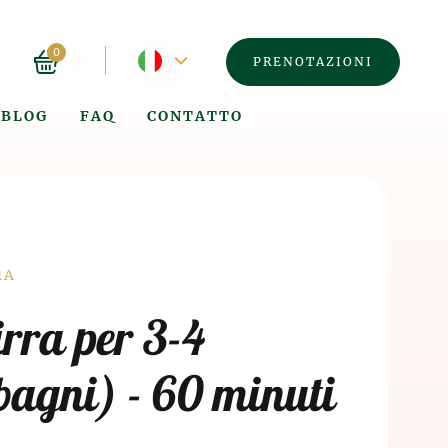
Lingua
0
PRENOTAZIONI
corrente
BLOG
FAQ
CONTATTO
-
Spagnolo
á
RA
rra per 3-4
bagni) - 60 minuti