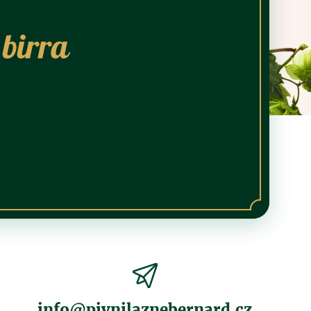
 birra
info@pivnilaznebernard.cz