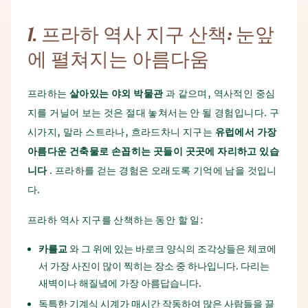
연락처
올라가며, 고대 수메르인들이 아마도 우연히 맥주를 발견했
니다. 곡물은 물이 부어지는 토기 그릇에 보관되었고, 그렇게
습니다. 그들은 재배하던 곡물을 착각했고, 발효 원리가 발명
발효 원리가 발견되었습니다.
1.
프라하
역사
지구
산책
:
눈앞
되었습니다.
생산 과정은 수세기 동안 변하지 않았습니다. 모든 것은 맥아
에
펼쳐지는
아름다움
맥주와 목욕의 연관성은 중세 시대부터 공식적으로 알려져 있
를 제분하고 이어서 맥주를 양조하는 것부터 시작합니다. 그
으며, 당시 문헌에서 맥주 목욕의 유익한 효과에 대한 지식이
런 다음 맥즙은 냉각되고 배양된 효모가 사용되며, 이어서 주
확인되었습니다. 이 시기에 이미 맥주 목욕의 예방 효과가 발
프라하는
살아있는
야외
박물관
과 같으며, 역사적인 중심
발효가 진행됩니다. 이 반완성 맥주는 맥주 탱크에 저장되어
견되었습니다.
숙성됩니다. 맥주가 숙성된 후에는 규조토와 미생물 여과를
지를 거닐어 보는 것은 절대 놓쳐서는 안 될 경험입니다. 구
거칩니다. 이 과정이 끝나면 모든 맥주 애호가들이 기뻐하는
시가지, 말라 스트라나, 흐라드차니 지구는
유럽에서
가장
데, 그 후 맥주는 병에 담겨 출하됩니다.
아름다운
건축물로
손꼽히는
곳들이
곳곳에
자리하고
있습
니다
. 프라하를 걷는 경험은 오래도록 기억에 남을 것입니
다.
프라하 역사 지구를 산책하는 동안 할 일:
카를교
와 그 위에 있는 바로크 양식의 조각상들은 체코에
서 가장 사진이 많이 찍히는 장소 중 하나입니다. 다리는
새벽이나 해질녘에 가장 아름답습니다.
독특한 기계식 시계가 매시간 작동하여 많은 사람들을 끌