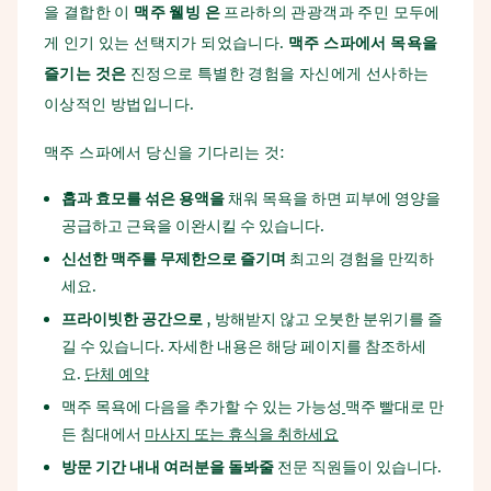
을 결합한 이
맥주
웰빙
은
프라하의 관광객과 주민 모두에
게 인기 있는 선택지가 되었습니다.
맥주
스파에서
목욕을
즐기는
것은
진정으로 특별한 경험을 자신에게 선사하는
이상적인 방법입니다.
맥주 스파에서 당신을 기다리는 것:
홉과
효모를
섞은
용액을
채워 목욕을 하면 피부에 영양을
공급하고 근육을 이완시킬 수 있습니다.
신선한
맥주를
무제한으로
즐기며
최고의 경험을 만끽하
세요.
프라이빗한
공간으로
, 방해받지 않고 오붓한 분위기를 즐
길 수 있습니다. 자세한 내용은 해당 페이지를 참조하세
요.
단체 예약
맥주 목욕에 다음을 추가할 수 있는 가능성
맥주 빨대로 만
든 침대에서
마사지 또는 휴식을 취하세요
방문
기간
내내
여러분을
돌봐줄
전문 직원들이 있습니다.