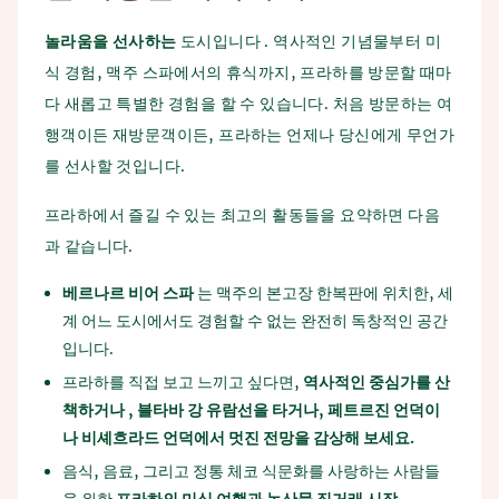
놀라움을
선사하는
도시입니다 . 역사적인 기념물부터 미
식 경험, 맥주 스파에서의 휴식까지, 프라하를 방문할 때마
다 새롭고 특별한 경험을 할 수 있습니다. 처음 방문하는 여
행객이든 재방문객이든, 프라하는 언제나 당신에게 무언가
를 선사할 것입니다.
프라하에서 즐길 수 있는 최고의 활동들을 요약하면 다음
과 같습니다.
베르나르
비어
스파
는 맥주의 본고장 한복판에 위치한, 세
계 어느 도시에서도 경험할 수 없는 완전히 독창적인 공간
입니다.
프라하를 직접 보고 느끼고 싶다면,
역사적인
중심가를
산
책하거나
,
블타바
강
유람선을
타거나
,
페트르진
언덕이
나
비셰흐라드
언덕에서
멋진
전망을
감상해
보세요
.
음식, 음료, 그리고 정통 체코 식문화를 사랑하는 사람들
을 위한
프라하의
미식
여행과
농산물
직거래
시장