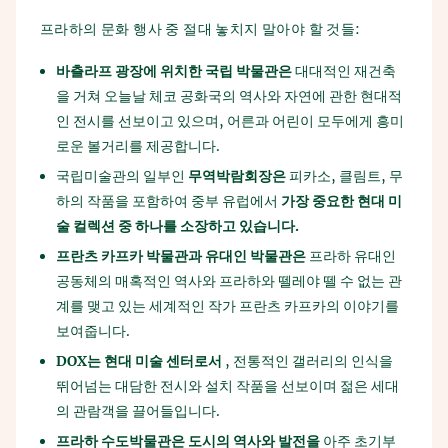
프라하의 문화 행사 중 절대 놓치지 말아야 할 것들:
바츨라프
광장에
위치한
국립
박물관은
대대적인 재건축
을 거쳐 오늘날 체코 공화국의 역사와 자연에 관한 현대적
인 전시를 선보이고 있으며, 어른과 어린이 모두에게 흥미
로운 볼거리를 제공합니다.
국립미술관의 일부인
무역박람회장은
피카소, 클림트, 무
하의 작품을 포함하여 중부 유럽에서
가장
중요한
현대
미
술
컬렉션
중
하나를
소장하고
있습니다
.
프란츠
카프카
박물관과
유대인
박물관은
프라하 유대인
공동체의 매혹적인 역사와 프라하와 뗄레야 뗄 수 없는 관
계를 맺고 있는 세계적인 작가 프란츠 카프카의 이야기를
보여줍니다.
DOX
는
현대
미술
센터로서
, 전통적인 갤러리의 인식을
뛰어넘는 대담한 전시와 설치 작품을 선보이며 젊은 세대
의 관람객을 끌어들입니다.
프라하
수도박물관은
도시의
역사와
발전을
아주 초기부