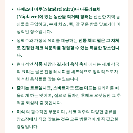
나메스티
미루
(Náměstí Míru)
나
나플라브체
(Náplavce)
에
있는
농산물
직거래
장터는
신선한 지역 농
산물을 구입하고, 수제 치즈, 햄, 갓 구운 빵을 맛보기에 이
상적인 장소입니다.
생맥주와 가정식 요리를 제공하는
전통
체코
펍은
그
자체
로
진정한
체코
식문화를
경험할
수
있는
특별한
장소입니
다
.
현대적인
식품
시장과
길거리
음식
축제
에서는 세계 각국
의 요리는 물론 전통 레시피를 체코식으로 창의적으로 재
해석한 음식들을 맛볼 수 있습니다.
즐기는
트르델니크
,
스바르자크
또는
미드는
프라하를 떠
올리게 하는 맛이며, 집으로 돌아간 후에도 오랫동안 그 추
억을 되살려 줄 것입니다.
미식
의 필수적인 부분이며 , 체코 맥주의 다양한 종류를
양조장에서 직접 맛보는 것은 모든 방문객에게 꼭 필요한
경험입니다.