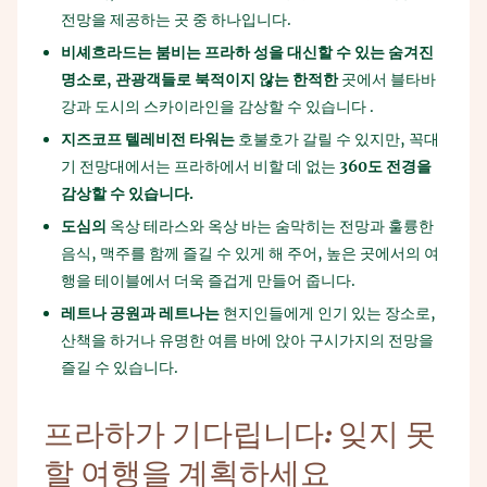
전망을 제공하는 곳 중 하나입니다.
비셰흐라드는
붐비는
프라하
성을
대신할
수
있는
숨겨진
명소로
,
관광객들로
북적이지
않는
한적한
곳에서 블타바
강과 도시의 스카이라인을 감상할 수 있습니다 .
지즈코프
텔레비전
타워는
호불호가 갈릴 수 있지만, 꼭대
기 전망대에서는 프라하에서 비할 데 없는
360
도
전경을
감상할
수
있습니다
.
도심의
옥상 테라스와 옥상 바는 숨막히는 전망과 훌륭한
음식, 맥주를 함께 즐길 수 있게 해 주어, 높은 곳에서의 여
행을 테이블에서 더욱 즐겁게 만들어 줍니다.
레트나
공원과
레트나는
현지인들에게 인기 있는 장소로,
산책을 하거나 유명한 여름 바에 앉아 구시가지의 전망을
즐길 수 있습니다.
프라하가
기다립니다
:
잊지
못
할
여행을
계획하세요