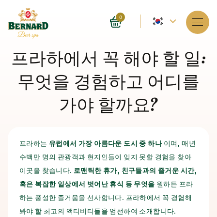
현
0
재
서비스
프라하에서 꼭 해야 할 일:
언
스파 소개
무엇을 경험하고 어디를
어
–
예약
가야 할까요?
영
가격들
어
E-shop
프라하는
유럽에서
가장
아름다운
도시
중
하나
이며, 매년
수백만 명의 관광객과 현지인들이 잊지 못할 경험을 찾아
맥주 목욕의 역사
블로그
맥주와 맥아
생산의 역사
이곳을 찾습니다.
로맨틱한
휴가
,
친구들과의
즐거운
시간
,
혹은
복잡한
일상에서
벗어난
휴식
등
무엇을
원하든 프라
스파 자체는 4,000년 전 인도에서 등장했습니다. 고대 중국
FAQ
맥주 생산의 역사는 기원전 7천년경으로 거슬러 올라가며, 고
하는 풍성한 즐거움을 선사합니다. 프라하에서 꼭 경험해
인과 이집트인들도 스파가 인체에 미치는 유익한 효과를 알고
대 수메르인들이 다소 우연히 맥주를 발견했습니다. 맥주 제
있었습니다. 맥주 생산의 역사는 기원전 7천년경으로 거슬러
봐야 할 최고의 액티비티들을 엄선하여 소개합니다.
조 방법은 그들이 재배한 곡물을 잘못 보관하면서 시작되었습