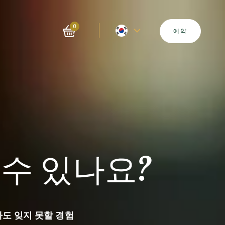
현
0
예약
재
언
어
–
수 있나요?
영
어
도 잊지 못할 경험