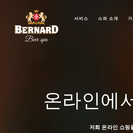
주
서비스
스파 소개
가
요
내
비
맥주 목욕
맥주와 맥
게
생산의 역
스파 자체는 4,000년 전 인
온라인에서
이
인들도 스파가 인체에 미치는 
산의 역사는 기원전 7천년경으
맥주 생산의 역사는 기원전 7
아마도 우연히 맥주를 발견했습
션
인들이 다소 우연히 맥주를 발
고, 발효 원리가 발명되었습니
배한 곡물을 잘못 보관하면서 
기 그릇에 보관되었고, 그렇게
저희 온라인 쇼핑
맥주와 목욕의 연관성은 중세 