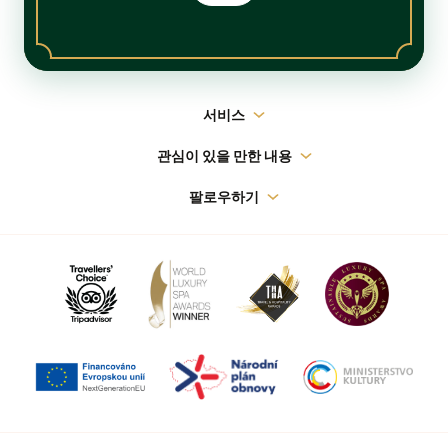
메
서비스
인
관심이 있을 만한 내용
내
팔로우하기
비
게
이
션