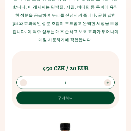
연락처
올라가며, 고대 수메르인들이 아마도 우연히 맥주를 발견했
니다. 곡물은 물이 부어지는 토기 그릇에 보관되었고, 그렇게
합니다. 이 레시피는 단백질, 지질, 비타민 등 두피에 유익
습니다. 그들은 재배하던 곡물을 착각했고, 발효 원리가 발명
발효 원리가 발견되었습니다.
되었습니다.
한 성분을 공급하며 두피를 진정시켜 줍니다. 균형 잡힌
생산 과정은 수세기 동안 변하지 않았습니다. 모든 것은 맥아
pH와 효과적인 성분 조합이 부드럽고 완벽한 세정을 보장
맥주와 목욕의 연관성은 중세 시대부터 공식적으로 알려져 있
를 제분하고 이어서 맥주를 양조하는 것부터 시작합니다. 그
합니다. 이 맥주 샴푸는 매우 순하고 보호 효과가 뛰어나며
으며, 당시 문헌에서 맥주 목욕의 유익한 효과에 대한 지식이
런 다음 맥즙은 냉각되고 배양된 효모가 사용되며, 이어서 주
확인되었습니다. 이 시기에 이미 맥주 목욕의 예방 효과가 발
매일 사용하기에 적합합니다.
발효가 진행됩니다. 이 반완성 맥주는 맥주 탱크에 저장되어
견되었습니다.
숙성됩니다. 맥주가 숙성된 후에는 규조토와 미생물 여과를
거칩니다. 이 과정이 끝나면 모든 맥주 애호가들이 기뻐하는
데, 그 후 맥주는 병에 담겨 출하됩니다.
450 CZK / 20 EUR
1