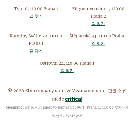
Týn 10, 110 00 Praha 1
Fügnerovo nám. 1, 120 00
길 찾기
Praha 2
길 찾기
Karoliny Světlé 20, 110 00
Štěpánská 33, 110 00 Praha 1
Praha 1
길 찾기
길 찾기
Ostrovní 24, 110 00 Praha 1
길 찾기
© 2026 Elit company s.r.o. & Meamanor s.r.o. 판권 소유
made
Meamanor s.r.o.
- Fügnerovo náměstí 1806/1, Praha 2, 120 00 부가가치
세 번호: 29414946