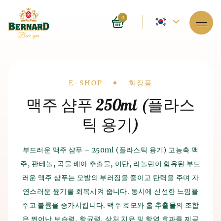
현
0
재
서비스
언
스파 소개
어
Drobečková
E-SHOP
화장품
–
예약
맥주 샴푸 250ml (플라스
navigace
영
틱 용기)
가격들
어
E-shop
부드러운 맥주 샴푸 – 250ml (플라스틱 용기) 고농축 맥
주, 판테놀, 곡물 배아 추출물, 이탄, 라놀린이 함유된 부드
맥주 목욕의 역사
블로그
맥주와 맥아
생산의 역사
러운 맥주 샴푸는 모발의 부러짐을 줄이고 탄력을 주며 자
스파 자체는 4,000년 전 인도에서 등장했습니다. 고대 중국
연스러운 윤기를 회복시켜 줍니다. 동시에 신선한 느낌을
FAQ
맥주 생산의 역사는 기원전 7천년경으로 거슬러 올라가며, 고
인과 이집트인들도 스파가 인체에 미치는 유익한 효과를 알고
대 수메르인들이 다소 우연히 맥주를 발견했습니다. 맥주 제
주고 볼륨을 증가시킵니다. 맥주 효모와 홉 추출물의 조합
있었습니다. 맥주 생산의 역사는 기원전 7천년경으로 거슬러
조 방법은 그들이 재배한 곡물을 잘못 보관하면서 시작되었습
은 뛰어난 보습력, 항균력, 상처 치유 및 항염 효과를 제공