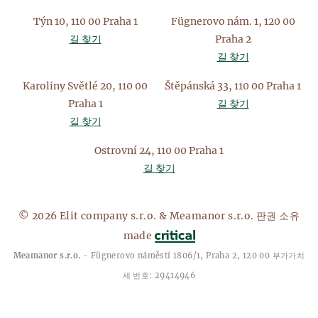
Týn 10, 110 00 Praha 1
Fügnerovo nám. 1, 120 00
길 찾기
Praha 2
길 찾기
Karoliny Světlé 20, 110 00
Štěpánská 33, 110 00 Praha 1
Praha 1
길 찾기
길 찾기
Ostrovní 24, 110 00 Praha 1
길 찾기
© 2026 Elit company s.r.o. & Meamanor s.r.o. 판권 소유
made
Meamanor s.r.o.
- Fügnerovo náměstí 1806/1, Praha 2, 120 00 부가가치
세 번호: 29414946