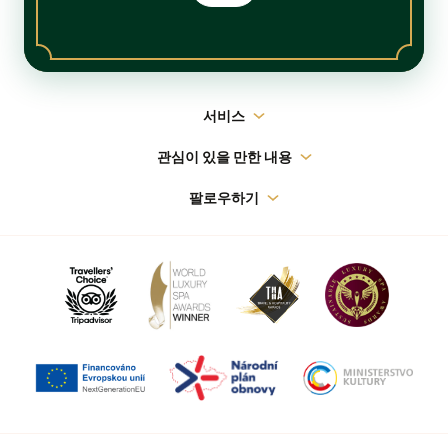
메
서비스
인
관심이 있을 만한 내용
내
팔로우하기
비
게
이
션