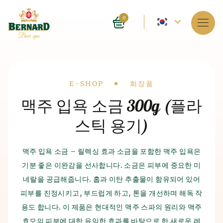
현
0
재
서비스
언
스파 소개
어
Drobečková
E-SHOP
화장품
–
예약
맥주 입욕 소금 300g (플라
navigace
영
스틱 용기)
가격들
어
E-shop
맥주 입욕 소금 – 릴렉싱 효과 소금을 포함한 맥주 입욕은
기분 좋은 이완감을 선사합니다. 소금은 피부에 중요한 미
맥주 목욕의 역사
블로그
맥주와 맥아
생산의 역사
네랄을 공급해줍니다. 홉과 이탄 추출물이 함유되어 있어
스파 자체는 4,000년 전 인도에서 등장했습니다. 고대 중국
피부를 진정시키고, 부드럽게 하고, 톤을 개선하며 해독 작
FAQ
맥주 생산의 역사는 기원전 7천년경으로 거슬러 올라가며, 고
인과 이집트인들도 스파가 인체에 미치는 유익한 효과를 알고
대 수메르인들이 다소 우연히 맥주를 발견했습니다. 맥주 제
용도 합니다. 이 제품은 현대적인 맥주 스파의 원리와 맥주
있었습니다. 맥주 생산의 역사는 기원전 7천년경으로 거슬러
조 방법은 그들이 재배한 곡물을 잘못 보관하면서 시작되었습
효모의 피부에 대한 유익한 효과를 바탕으로 한 새로운 레