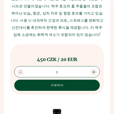
연락처
올라가며, 고대 수메르인들이 아마도 우연히 맥주를 발견했
니다. 곡물은 물이 부어지는 토기 그릇에 보관되었고, 그렇게
시피로 만들어졌습니다. 맥주 효모와 홉 추출물의 조합은
습니다. 그들은 재배하던 곡물을 착각했고, 발효 원리가 발명
발효 원리가 발견되었습니다.
되었습니다.
뛰어난 보습, 항균, 상처 치유 및 항염 효과를 가지고 있습
생산 과정은 수세기 동안 변하지 않았습니다. 모든 것은 맥아
니다. 사용 시 내외부의 긴장과 피로, 스트레스를 완화하고
맥주와 목욕의 연관성은 중세 시대부터 공식적으로 알려져 있
를 제분하고 이어서 맥주를 양조하는 것부터 시작합니다. 그
신진대사를 촉진하여 완벽한 휴식을 제공합니다. 이 맥주
으며, 당시 문헌에서 맥주 목욕의 유익한 효과에 대한 지식이
런 다음 맥즙은 냉각되고 배양된 효모가 사용되며, 이어서 주
확인되었습니다. 이 시기에 이미 맥주 목욕의 예방 효과가 발
입욕 소금에는 화학적 색소가 포함되어 있지 않습니다!
발효가 진행됩니다. 이 반완성 맥주는 맥주 탱크에 저장되어
견되었습니다.
숙성됩니다. 맥주가 숙성된 후에는 규조토와 미생물 여과를
거칩니다. 이 과정이 끝나면 모든 맥주 애호가들이 기뻐하는
데, 그 후 맥주는 병에 담겨 출하됩니다.
450 CZK / 20 EUR
1