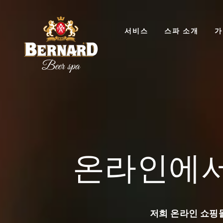
주
서비스
스파 소개
가
요
내
비
맥주 목욕
맥주와 맥
게
생산의 역
스파 자체는 4,000년 전 인
온라인에서
이
인들도 스파가 인체에 미치는 
산의 역사는 기원전 7천년경으
맥주 생산의 역사는 기원전 7
아마도 우연히 맥주를 발견했습
션
인들이 다소 우연히 맥주를 발
고, 발효 원리가 발명되었습니
배한 곡물을 잘못 보관하면서 
기 그릇에 보관되었고, 그렇게
저희 온라인 쇼핑
맥주와 목욕의 연관성은 중세 