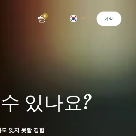
현
0
예약
재
언
어
–
수 있나요?
영
어
도 잊지 못할 경험