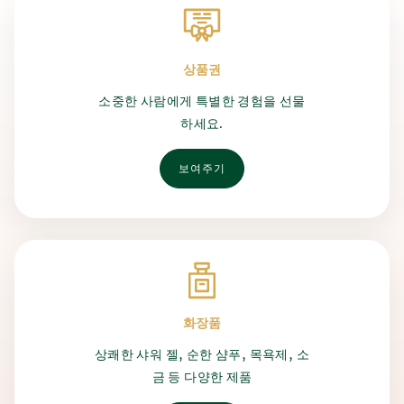
연락처
올라가며, 고대 수메르인들이 아마도 우연히 맥주를 발견했
니다. 곡물은 물이 부어지는 토기 그릇에 보관되었고, 그렇게
습니다. 그들은 재배하던 곡물을 착각했고, 발효 원리가 발명
발효 원리가 발견되었습니다.
되었습니다.
생산 과정은 수세기 동안 변하지 않았습니다. 모든 것은 맥아
상품권
맥주와 목욕의 연관성은 중세 시대부터 공식적으로 알려져 있
를 제분하고 이어서 맥주를 양조하는 것부터 시작합니다. 그
으며, 당시 문헌에서 맥주 목욕의 유익한 효과에 대한 지식이
소중한 사람에게 특별한 경험을 선물
런 다음 맥즙은 냉각되고 배양된 효모가 사용되며, 이어서 주
확인되었습니다. 이 시기에 이미 맥주 목욕의 예방 효과가 발
발효가 진행됩니다. 이 반완성 맥주는 맥주 탱크에 저장되어
하세요.
견되었습니다.
숙성됩니다. 맥주가 숙성된 후에는 규조토와 미생물 여과를
거칩니다. 이 과정이 끝나면 모든 맥주 애호가들이 기뻐하는
보여주기
데, 그 후 맥주는 병에 담겨 출하됩니다.
화장품
상쾌한 샤워 젤, 순한 샴푸, 목욕제, 소
금 등 다양한 제품