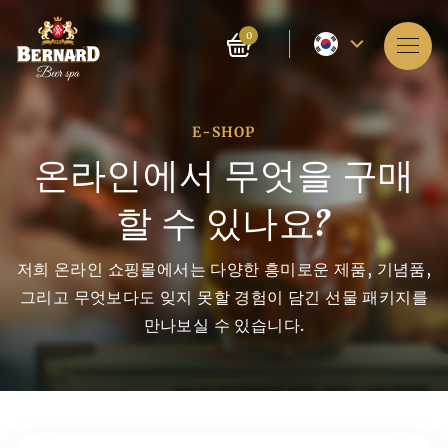
현
0
재
서비스
언
E-SHOP
스파 소개
어
온라인에서 무엇을 구매
–
예약
할 수 있나요?
영
가격들
저희 온라인 쇼핑몰에서는 다양한 흥미로운 제품, 기념품,
어
E-shop
그리고 무엇보다도 잊지 못할 경험이 담긴 선물 패키지를
만나보실 수 있습니다.
맥주 목욕의 역사
블로그
맥주와 맥아
생산의 역사
스파 자체는 4,000년 전 인도에서 등장했습니다. 고대 중국
FAQ
맥주 생산의 역사는 기원전 7천년경으로 거슬러 올라가며, 고
인과 이집트인들도 스파가 인체에 미치는 유익한 효과를 알고
대 수메르인들이 다소 우연히 맥주를 발견했습니다. 맥주 제
있었습니다. 맥주 생산의 역사는 기원전 7천년경으로 거슬러
조 방법은 그들이 재배한 곡물을 잘못 보관하면서 시작되었습