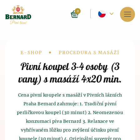
Aktuální
0
jazyk
Služby
-
O lázních
Český
Drobečková
E-SHOP
PROCEDURA S MASÁŽÍ
Rezervace
Pivní koupel 3-4 osoby (3
navigace
vany) s masáží 4x20 min.
Ceník
E-shop
Cena pivní koupele s masáží v Pivních lázních
Praha Bernard zahrnuje: 1. Tradiční pivní
BLOG
Historie pivních lázní
Historie výroby piva
a sladu
perličkovou koupel (30 minut) 2. Neomezenou
konzumaci piva Bernard 3. Relaxace ve
FAQ
Lázně jako takové byly provozovány před 4 tisíci
Historie výroby piva sahá do 7. tisíciletí před naším
lety v Indii. Blahodárné účinky, které má lázeňství
vyhřívaném lůžku pro zvýšení účinku pivní
letopočtem, kdy pivo, tak trochu omylem, objevili
na lidský organismus znali i staří Číňané a
koupele (30 minut) 4. Originální suvenýr pro
staří Sumerové. Právě metoda výroby piva započala