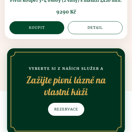
Pivní koupel 3-4 osoby (2 vany) s masáží 4x20 min.
9290 Kč
KOUPIT
DETAIL
VYBERTE SI Z NAŠICH SLUŽEB A
Zažijte pivní lázně na
vlastní kůži
REZERVACE