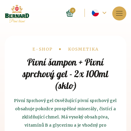
Aktuální
0
jazyk
Služby
-
O lázních
Český
Drobečková
E-SHOP
KOSMETIKA
Rezervace
Pivní šampon + Pivní
navigace
sprchový gel - 2x 100ml
Ceník
(sklo)
E-shop
BLOG
Pivní Sprchový gel Osvěžující pivní sprchový gel
Historie pivních lázní
Historie výroby piva
a sladu
obsahuje pokožce prospěšné minerály, čistící a
FAQ
Lázně jako takové byly provozovány před 4 tisíci
zklidňující chmel. Má vysoký obsah piva,
Historie výroby piva sahá do 7. tisíciletí před naším
lety v Indii. Blahodárné účinky, které má lázeňství
letopočtem, kdy pivo, tak trochu omylem, objevili
vitamínů B a glycerinu a je vhodný pro
na lidský organismus znali i staří Číňané a
staří Sumerové. Právě metoda výroby piva započala