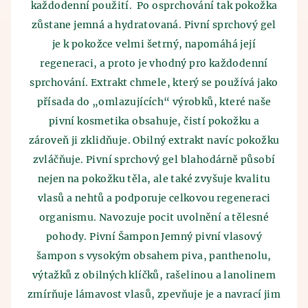
Kontakt
každodenní použití. Po osprchování tak pokožka
Egypťané. Historie výroby piva sahá až do 7.
ve špatném skladování obilí, které pěstovali. Obilí
tisíciletí před n.l., kdy pivo, zřejmě omylem,
zůstane jemná a hydratovaná. Pivní sprchový gel
bylo skladováno v hliněných nádobách, do kterých
objevili staří Sumerové. Vypěstované obilí špatně
je k pokožce velmi šetrný, napomáhá její
natekla voda a tím byl objeven princip kvašení.
uskladnili a tím byl vynalezen princip kvašení.
regeneraci, a proto je vhodný pro každodenní
Průběh výroby se po staletí nezměnil - vše začíná
Spojení piva a lázní je oficiálně známo z dob
sprchování. Extrakt chmele, který se používá jako
mletím sladu a následným vařením piva. Mladina se
středověku, kdy bylo z pramenů zjištěno tehdejší
posléze ochladí a použijí se vyprodukované
přísada do „omlazujících“ výrobků, které naše
vědění o blahodárných účincích koupání se v pivu.
kvasnice a následně probíhá hlavní kvašení. Tento
pivní kosmetika obsahuje, čistí pokožku a
Již v této době objevili preventivní účinky pivních
pivní polotovar se uloží do pivních tanků, kde pivo
lázní a pivních koupelí.
zároveň ji zklidňuje. Obilný extrakt navíc pokožku
leží a zraje. Po ležení a zrání piva následuje
zvláčňuje. Pivní sprchový gel blahodárně působí
křemelinová a mikrobiologická filtrace. Zde už
všichni milovníci piva jásají, neboť po těchto
nejen na pokožku těla, ale také zvyšuje kvalitu
procedurách se pivo stáčí a expeduje se.
vlasů a nehtů a podporuje celkovou regeneraci
organismu. Navozuje pocit uvolnění a tělesné
pohody. Pivní Šampon Jemný pivní vlasový
šampon s vysokým obsahem piva, panthenolu,
výtažků z obilných klíčků, rašelinou a lanolinem
zmírňuje lámavost vlasů, zpevňuje je a navrací jim