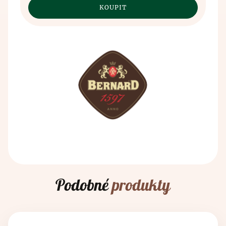
Kontakt
Egypťané. Historie výroby piva sahá až do 7.
ve špatném skladování obilí, které pěstovali. Obilí
tisíciletí před n.l., kdy pivo, zřejmě omylem,
bylo skladováno v hliněných nádobách, do kterých
objevili staří Sumerové. Vypěstované obilí špatně
natekla voda a tím byl objeven princip kvašení.
uskladnili a tím byl vynalezen princip kvašení.
Průběh výroby se po staletí nezměnil - vše začíná
Spojení piva a lázní je oficiálně známo z dob
mletím sladu a následným vařením piva. Mladina se
středověku, kdy bylo z pramenů zjištěno tehdejší
posléze ochladí a použijí se vyprodukované
vědění o blahodárných účincích koupání se v pivu.
kvasnice a následně probíhá hlavní kvašení. Tento
Již v této době objevili preventivní účinky pivních
pivní polotovar se uloží do pivních tanků, kde pivo
lázní a pivních koupelí.
leží a zraje. Po ležení a zrání piva následuje
křemelinová a mikrobiologická filtrace. Zde už
všichni milovníci piva jásají, neboť po těchto
procedurách se pivo stáčí a expeduje se.
Podobné
produkty