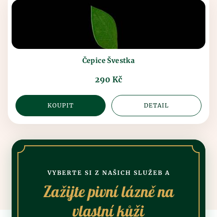
Čepice Švestka
290 Kč
KOUPIT
DETAIL
VYBERTE SI Z NAŠICH SLUŽEB A
Zažijte pivní lázně na
vlastní kůži