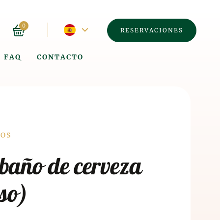
Idioma
0
RESERVACIONES
actual
FAQ
CONTACTO
-
español
á
COS
baño de cerveza
so)