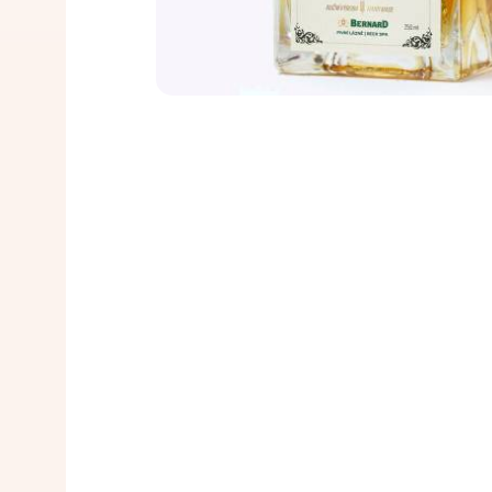
milenio antes de Cristo, c
almacenamiento del grano 
descubrieron, probablemen
almacenaba en vasijas de ba
que cultivaban y se invent
se descubrió el principio d
La relación entre la cerve
El proceso de producción 
oficialmente desde la Edad
siglos: todo comienza con 
conocimiento de los efecto
posterior elaboración de la
cerveza a partir de las fue
el mosto y se utiliza levad
descubierto los efectos pr
fermentación principal. E
los baños de cerveza.
en tanques de cerveza, do
Tras el reposo y la madura
filtrado microbiológico y d
amantes de la cerveza se 
procedimientos la cerveza