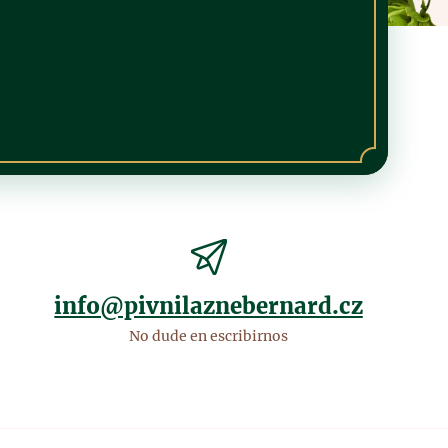
info@pivnilaznebernard.cz
No dude en escribirnos