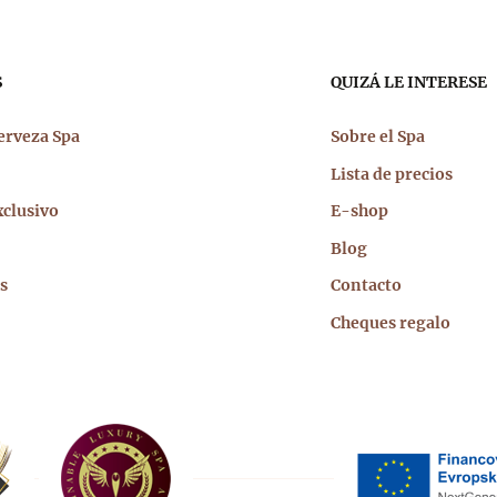
egación
S
QUIZÁ LE INTERESE
cipal
erveza Spa
Sobre el Spa
Lista de precios
xclusivo
E-shop
Blog
s
Contacto
Cheques regalo