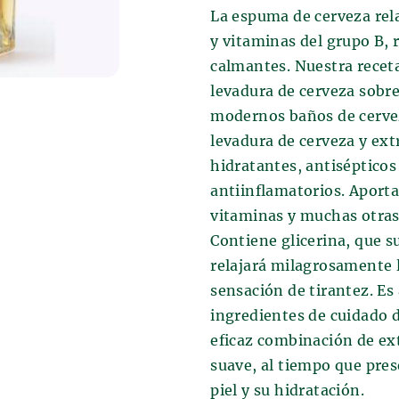
uando los antiguos sumerios la
La espuma de cerveza rela
que cultivaban. El grano se
te por error. Extraviaron el grano
rro en las que se vertía agua, y así
y vitaminas del grupo B, r
ó el principio de la fermentación.
e la fermentación.
calmantes. Nuestra receta
za y los baños se conoce
levadura de cerveza sobre 
ha permanecido inalterado durante
 Media, cuando se estableció el
modernos baños de cervez
la molienda de la malta y la
s beneficiosos de los baños de
 cerveza. A continuación, se enfría
levadura de cerveza y ext
ntes. En esta época ya se habían
ura multiplicada, seguida de la
hidratantes, antisépticos
eventivos de los baños de cerveza y
ste producto semiacabado se coloca
antiinflamatorios. Aporta 
nde la cerveza reposa y madura.
vitaminas y muchas otras 
ción, la cerveza se somete a un
e sílex. Aquí es donde todos los
Contiene glicerina, que s
alegran, porque después de estos
relajará milagrosamente l
 se embotella y se despacha.
sensación de tirantez. Es
ingredientes de cuidado d
eficaz combinación de ex
suave, al tiempo que pres
piel y su hidratación.