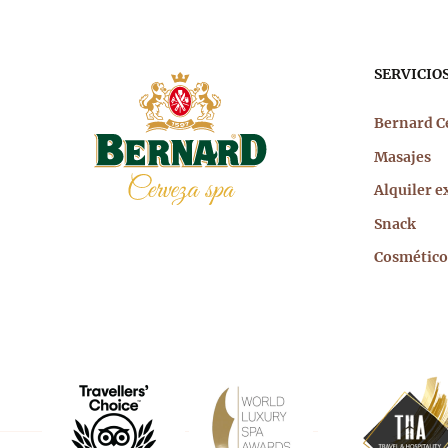
Nav
SERVICIO
prin
Bernard C
Masajes
Alquiler e
Snack
Cosmético