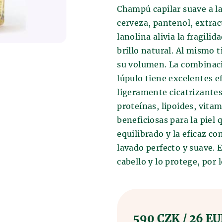
uando los antiguos sumerios la
Champú capilar suave a l
que cultivaban. El grano se
te por error. Extraviaron el grano
rro en las que se vertía agua, y así
cerveza, pantenol, extrac
ó el principio de la fermentación.
e la fermentación.
lanolina alivia la fragilid
za y los baños se conoce
brillo natural. Al mismo 
ha permanecido inalterado durante
 Media, cuando se estableció el
su volumen. La combinaci
la molienda de la malta y la
s beneficiosos de los baños de
 cerveza. A continuación, se enfría
lúpulo tiene excelentes e
ntes. En esta época ya se habían
ura multiplicada, seguida de la
ligeramente cicatrizantes
eventivos de los baños de cerveza y
ste producto semiacabado se coloca
proteínas, lipoides, vita
nde la cerveza reposa y madura.
beneficiosas para la piel 
ción, la cerveza se somete a un
e sílex. Aquí es donde todos los
equilibrado y la eficaz c
alegran, porque después de estos
lavado perfecto y suave. 
 se embotella y se despacha.
cabello y lo protege, por 
590 CZK / 26 E