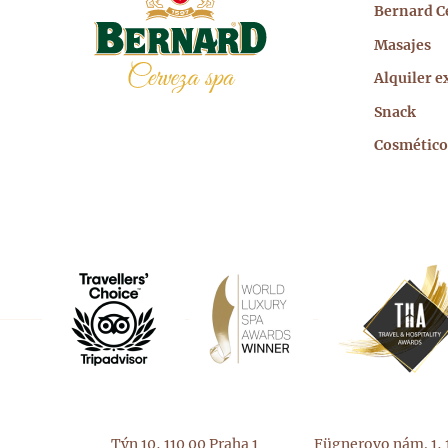
prin
Bernard C
Masajes
Alquiler e
Snack
Cosmético
Týn 10, 110 00 Praha 1
Fügnerovo nám. 1, 