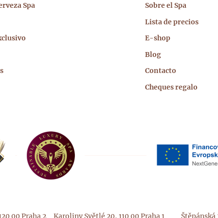
cipal
erveza Spa
Sobre el Spa
Lista de precios
xclusivo
E-shop
Blog
s
Contacto
Cheques regalo
120 00 Praha 2
Karoliny Světlé 20, 110 00 Praha 1
Štěpánská 3