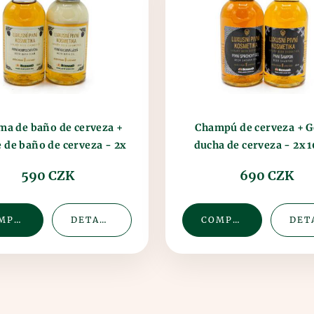
ma de baño de cerveza +
Champú de cerveza + G
e de baño de cerveza - 2x
ducha de cerveza - 2x 
100ml (plás
(plástico)
590 CZK
690 CZK
COMPRAR
DETALLE
COMPRAR