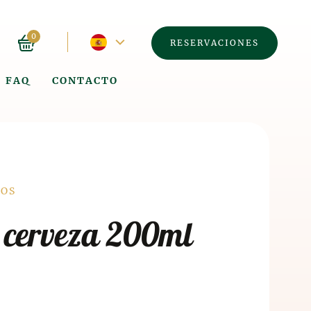
Idioma
0
RESERVACIONES
actual
FAQ
CONTACTO
-
español
á
COS
 cerveza 200ml