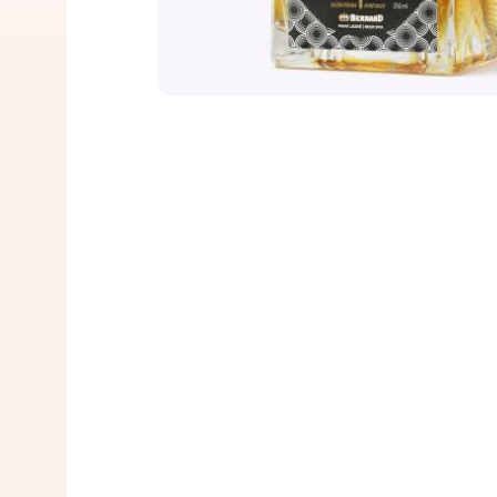
milenio antes de Cristo, c
almacenamiento del grano 
descubrieron, probablemen
almacenaba en vasijas de ba
que cultivaban y se invent
se descubrió el principio d
La relación entre la cerve
El proceso de producción 
oficialmente desde la Edad
siglos: todo comienza con 
conocimiento de los efecto
posterior elaboración de la
cerveza a partir de las fue
el mosto y se utiliza levad
descubierto los efectos pr
fermentación principal. E
los baños de cerveza.
en tanques de cerveza, do
Tras el reposo y la madura
filtrado microbiológico y d
amantes de la cerveza se 
procedimientos la cerveza