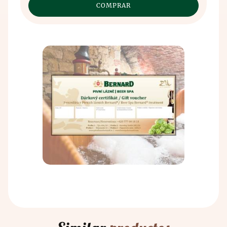
Contacto
La historia de la producción de cerveza se remonta
años en la India. Los antiguos chinos y egipcios
al VII milenio a.C., cuando fue descubierta, de
también conocían los efectos beneficiosos de las
forma un tanto accidental, por los antiguos
hierbas sobre el cuerpo humano. La historia de la
sumerios. El método de fabricación de la cerveza
producción de cerveza se remonta al séptimo
comenzó con el mal almacenamiento del grano que
milenio antes de Cristo, cuando los antiguos
cultivaban. El grano se almacenaba en vasijas de
sumerios la descubrieron, probablemente por error.
barro en las que se vertía agua, y así se descubrió el
Extraviaron el grano que cultivaban y se inventó el
principio de la fermentación.
principio de la fermentación.
El proceso de producción ha permanecido
La relación entre la cerveza y los baños se conoce
inalterado durante siglos: todo comienza con la
oficialmente desde la Edad Media, cuando se
molienda de la malta y la posterior elaboración de
estableció el conocimiento de los efectos
la cerveza. A continuación, se enfría el mosto y se
beneficiosos de los baños de cerveza a partir de las
utiliza levadura multiplicada, seguida de la
fuentes. En esta época ya se habían descubierto los
fermentación principal. Este producto semiacabado
efectos preventivos de los baños de cerveza y los
se coloca en tanques de cerveza, donde la cerveza
baños de cerveza.
reposa y madura. Tras el reposo y la maduración, la
cerveza se somete a un filtrado microbiológico y de
sílex. Aquí es donde todos los amantes de la cerveza
se alegran, porque después de estos procedimientos
la cerveza se embotella y se despacha.