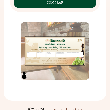
Contacto
La historia de la producción de cerveza se remonta
años en la India. Los antiguos chinos y egipcios
al VII milenio a.C., cuando fue descubierta, de
también conocían los efectos beneficiosos de las
forma un tanto accidental, por los antiguos
hierbas sobre el cuerpo humano. La historia de la
sumerios. El método de fabricación de la cerveza
producción de cerveza se remonta al séptimo
comenzó con el mal almacenamiento del grano que
milenio antes de Cristo, cuando los antiguos
cultivaban. El grano se almacenaba en vasijas de
sumerios la descubrieron, probablemente por error.
barro en las que se vertía agua, y así se descubrió el
Extraviaron el grano que cultivaban y se inventó el
principio de la fermentación.
principio de la fermentación.
El proceso de producción ha permanecido
La relación entre la cerveza y los baños se conoce
inalterado durante siglos: todo comienza con la
oficialmente desde la Edad Media, cuando se
molienda de la malta y la posterior elaboración de
estableció el conocimiento de los efectos
la cerveza. A continuación, se enfría el mosto y se
beneficiosos de los baños de cerveza a partir de las
utiliza levadura multiplicada, seguida de la
fuentes. En esta época ya se habían descubierto los
fermentación principal. Este producto semiacabado
efectos preventivos de los baños de cerveza y los
se coloca en tanques de cerveza, donde la cerveza
baños de cerveza.
reposa y madura. Tras el reposo y la maduración, la
cerveza se somete a un filtrado microbiológico y de
sílex. Aquí es donde todos los amantes de la cerveza
se alegran, porque después de estos procedimientos
la cerveza se embotella y se despacha.