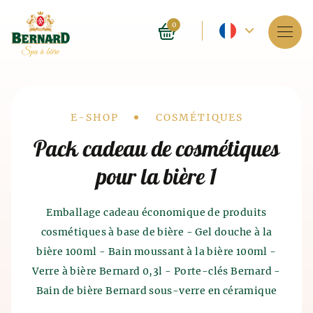
Langue
0
actuelle
Services
-
À propos du spa
Français
Drobečková
E-SHOP
COSMÉTIQUES
Réservations
Pack cadeau de cosmétiques
navigace
pour la bière 1
Liste de prix
E-shop
Emballage cadeau économique de produits
cosmétiques à base de bière - Gel douche à la
Blog
Histoire des bains de bière
bière 100ml - Bain moussant à la bière 100ml -
Histoire de la production de
Verre à bière Bernard 0,3l - Porte-clés Bernard -
FAQ
Le spa en tant que tel a été exploité il y a 4 000 ans
bière
et du malt
Bain de bière Bernard sous-verre en céramique
en Inde. Les anciens Chinois et Égyptiens
connaissaient également les effets bénéfiques du