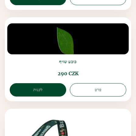
כובע שזיף
290 CZK
פרט
לקנות