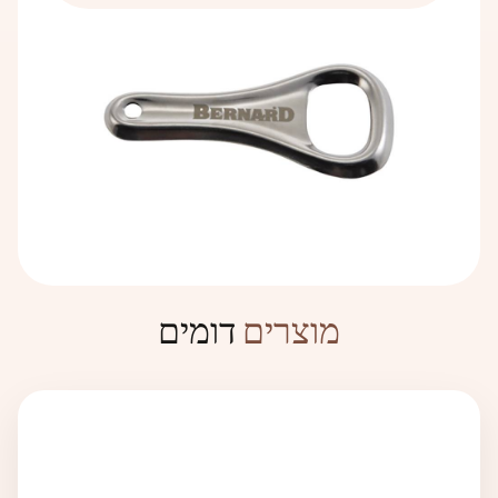
צור קשר
התבואה אוחסנה בכלי חרס שאליהם נשפך מים, וכך התגלה עיקרון
הם טעו בזן התבואה שגידלו והומצא עקרון התסיסה.
התסיסה.
הקשר בין בירה לאמבטיות ידוע רשמית מהימי הביניים, כאשר
תהליך הייצור נשאר ללא שינוי במשך מאות שנים – הכל מתחיל
מהמקורות התבססה ההכרה בהשפעות המועילות של אמבטיות
בטחינת המלוט ואחריה בישול הבירה. לאחר מכן מתקרר התירוש
בירה. השפעות המניעה של אמבטיות בירה כבר התגלו בתקופה זו.
ומשתמשים בשמרים מושרים, ואחר כך מתבצעת התסיסה הראשית.
הבירה החצי-מוכנה מונחת במכלי בירה שם הבירה שוכבת
ומתבגרת. לאחר שהבירה התבגרה, היא עוברת סינון מינרלי
ומיקרוביולוגי. כאן מתמלאים בשמחה כל חובבי הבירה, שכן לאחר
תהליכים אלה הבירה מתמזגת לבקבוקים ונשלחת.
דומים
מוצרים