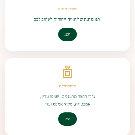
צור קשר
התבואה אוחסנה בכלי חרס שאליהם נשפך מים, וכך התגלה עיקרון
הם טעו בזן התבואה שגידלו והומצא עקרון התסיסה.
שוברי מתנה
התסיסה.
הקשר בין בירה לאמבטיות ידוע רשמית מהימי הביניים, כאשר
תנו מתנה של חוויה ייחודית לאהוב לכם.
תהליך הייצור נשאר ללא שינוי במשך מאות שנים – הכל מתחיל
מהמקורות התבססה ההכרה בהשפעות המועילות של אמבטיות
בטחינת המלוט ואחריה בישול הבירה. לאחר מכן מתקרר התירוש
בירה. השפעות המניעה של אמבטיות בירה כבר התגלו בתקופה זו.
ומשתמשים בשמרים מושרים, ואחר כך מתבצעת התסיסה הראשית.
הצג
הבירה החצי-מוכנה מונחת במכלי בירה שם הבירה שוכבת
ומתבגרת. לאחר שהבירה התבגרה, היא עוברת סינון מינרלי
ומיקרוביולוגי. כאן מתמלאים בשמחה כל חובבי הבירה, שכן לאחר
תהליכים אלה הבירה מתמזגת לבקבוקים ונשלחת.
קוסמטיקה
ג'לי רחצה מרעננים, שמפו עדין,
אמבטיות, מלחי אמבט ועוד
הצג