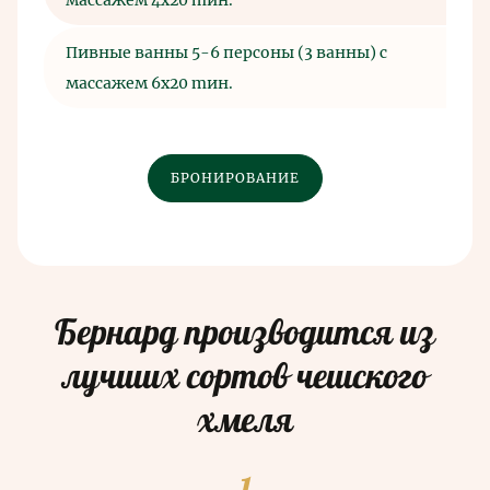
массажем 4x20 mин.
Пивные ванны 5-6 персоны (3 ванны) c
144
массажем 6x20 mин.
БРОНИРОВАНИЕ
Бернард производится из
лучших сортов чешского
хмеля