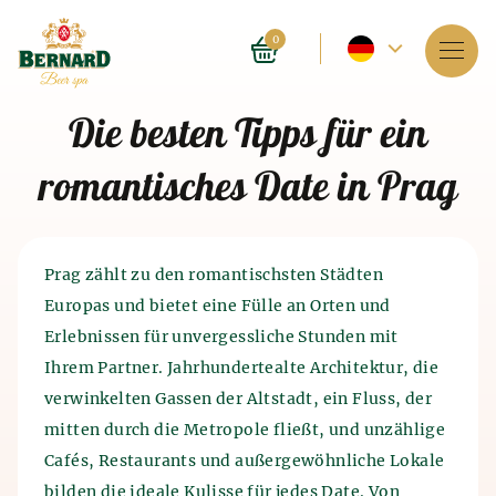
Aktuelle
0
Sprache
Dienstleistungen
Die besten Tipps für ein
–
Über das Spa
romantisches Date in Prag
Englisch
Reservierung
Preise
Prag zählt zu den romantischsten Städten
Europas und bietet eine Fülle an Orten und
E-shop
Erlebnissen für unvergessliche Stunden mit
Ihrem Partner. Jahrhundertealte Architektur, die
Blog
Geschichte der Bierbäder
verwinkelten Gassen der Altstadt, ein Fluss, der
Geschichte der
Bier- und
mitten durch die Metropole fließt, und unzählige
FAQ
Malzproduktion
Das Spa an sich entstand vor 4.000 Jahren in Indien.
Cafés, Restaurants und außergewöhnliche Lokale
Auch die alten Chinesen und Ägypter kannten die
bilden die ideale Kulisse für jedes Date. Von
wohltuende Wirkung des Spas auf den menschlichen
Die Geschichte der Bierproduktion reicht bis ins 7.