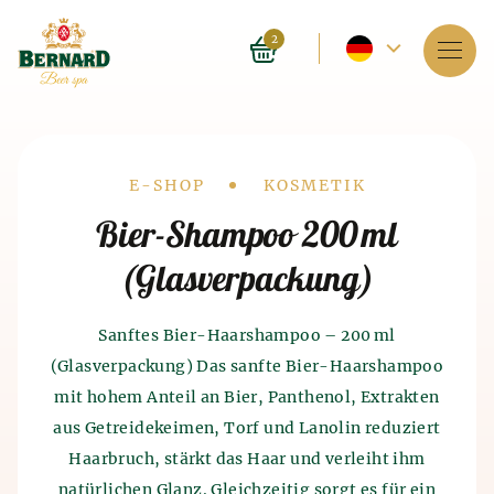
Aktuelle
2
Sprache
Dienstleistungen
–
Über das Spa
Englisch
Drobečková
E-SHOP
KOSMETIK
Reservierung
Bier-Shampoo 200 ml
navigace
(Glasverpackung)
Preise
E-shop
Sanftes Bier-Haarshampoo – 200 ml
(Glasverpackung) Das sanfte Bier-Haarshampoo
Blog
Geschichte der Bierbäder
mit hohem Anteil an Bier, Panthenol, Extrakten
Geschichte der
Bier- und
aus Getreidekeimen, Torf und Lanolin reduziert
FAQ
Malzproduktion
Das Spa an sich entstand vor 4.000 Jahren in Indien.
Haarbruch, stärkt das Haar und verleiht ihm
Auch die alten Chinesen und Ägypter kannten die
natürlichen Glanz. Gleichzeitig sorgt es für ein
wohltuende Wirkung des Spas auf den menschlichen
Die Geschichte der Bierproduktion reicht bis ins 7.