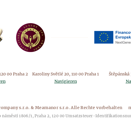
120 00 Praha 2
Karoliny Světlé 20, 110 00 Praha 1
Štěpánská 3
ren
Navigieren
Na
company s.r.o. & Meamanor s.r.o. Alle Rechte vorbehalten
m
 náměstí 1806/1, Praha 2, 120 00 Umsatzsteuer-Identifikationsn