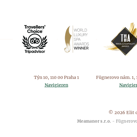
Týn 10, 110 00 Praha 1
Fügnerovo nám. 1, 
Navigieren
Navigie
© 2026 Elit 
Meamanor s.r.o.
- Fügnerovo