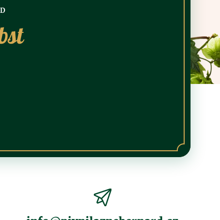
ND
bst