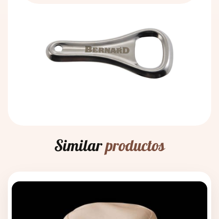
Contacto
La historia de la producción de cerveza se remonta
años en la India. Los antiguos chinos y egipcios
al VII milenio a.C., cuando fue descubierta, de
también conocían los efectos beneficiosos de las
forma un tanto accidental, por los antiguos
hierbas sobre el cuerpo humano. La historia de la
sumerios. El método de fabricación de la cerveza
producción de cerveza se remonta al séptimo
comenzó con el mal almacenamiento del grano que
milenio antes de Cristo, cuando los antiguos
cultivaban. El grano se almacenaba en vasijas de
sumerios la descubrieron, probablemente por error.
barro en las que se vertía agua, y así se descubrió el
Extraviaron el grano que cultivaban y se inventó el
principio de la fermentación.
principio de la fermentación.
El proceso de producción ha permanecido
La relación entre la cerveza y los baños se conoce
inalterado durante siglos: todo comienza con la
oficialmente desde la Edad Media, cuando se
molienda de la malta y la posterior elaboración de
estableció el conocimiento de los efectos
la cerveza. A continuación, se enfría el mosto y se
beneficiosos de los baños de cerveza a partir de las
utiliza levadura multiplicada, seguida de la
Similar
productos
fuentes. En esta época ya se habían descubierto los
fermentación principal. Este producto semiacabado
efectos preventivos de los baños de cerveza y los
se coloca en tanques de cerveza, donde la cerveza
baños de cerveza.
reposa y madura. Tras el reposo y la maduración, la
cerveza se somete a un filtrado microbiológico y de
sílex. Aquí es donde todos los amantes de la cerveza
se alegran, porque después de estos procedimientos
la cerveza se embotella y se despacha.