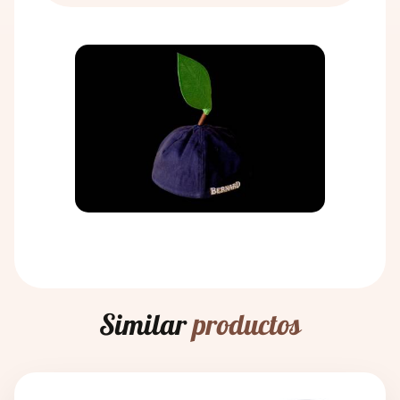
Contacto
La historia de la producción de cerveza se remonta
años en la India. Los antiguos chinos y egipcios
al VII milenio a.C., cuando fue descubierta, de
también conocían los efectos beneficiosos de las
forma un tanto accidental, por los antiguos
hierbas sobre el cuerpo humano. La historia de la
sumerios. El método de fabricación de la cerveza
producción de cerveza se remonta al séptimo
comenzó con el mal almacenamiento del grano que
milenio antes de Cristo, cuando los antiguos
cultivaban. El grano se almacenaba en vasijas de
sumerios la descubrieron, probablemente por error.
barro en las que se vertía agua, y así se descubrió el
Extraviaron el grano que cultivaban y se inventó el
principio de la fermentación.
principio de la fermentación.
El proceso de producción ha permanecido
La relación entre la cerveza y los baños se conoce
inalterado durante siglos: todo comienza con la
oficialmente desde la Edad Media, cuando se
molienda de la malta y la posterior elaboración de
estableció el conocimiento de los efectos
la cerveza. A continuación, se enfría el mosto y se
beneficiosos de los baños de cerveza a partir de las
utiliza levadura multiplicada, seguida de la
fuentes. En esta época ya se habían descubierto los
fermentación principal. Este producto semiacabado
efectos preventivos de los baños de cerveza y los
se coloca en tanques de cerveza, donde la cerveza
baños de cerveza.
reposa y madura. Tras el reposo y la maduración, la
Similar
productos
cerveza se somete a un filtrado microbiológico y de
sílex. Aquí es donde todos los amantes de la cerveza
se alegran, porque después de estos procedimientos
la cerveza se embotella y se despacha.