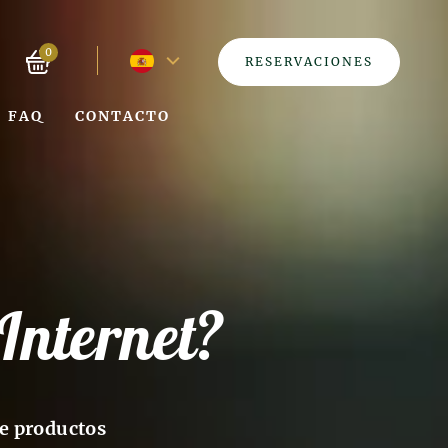
Idioma
0
RESERVACIONES
actual
FAQ
CONTACTO
-
español
Internet?
de productos