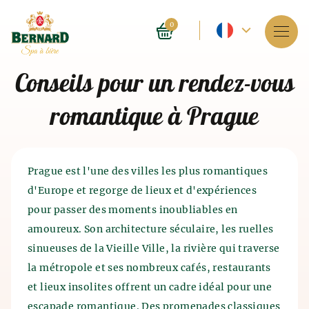
Langue
0
actuelle
Services
Conseils pour un rendez-vous
-
À propos du spa
romantique à Prague
Français
Réservations
Liste de prix
Prague est l'une des villes les plus romantiques
d'Europe et regorge de lieux et d'expériences
E-shop
pour passer des moments inoubliables en
amoureux. Son architecture séculaire, les ruelles
Blog
Histoire des bains de bière
sinueuses de la Vieille Ville, la rivière qui traverse
Histoire de la production de
la métropole et ses nombreux cafés, restaurants
FAQ
Le spa en tant que tel a été exploité il y a 4 000 ans
bière
et du malt
et lieux insolites offrent un cadre idéal pour une
en Inde. Les anciens Chinois et Égyptiens
escapade romantique. Des promenades classiques
connaissaient également les effets bénéfiques du