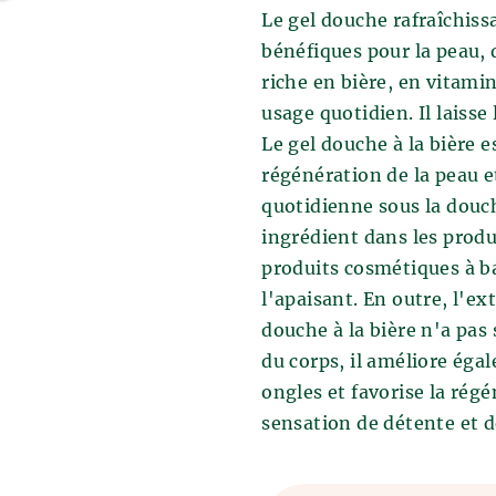
nciens Sumériens ont découvert la
Le gel douche rafraîchiss
'est la méthode de fabrication de la
es bains est officiellement connu
bénéfiques pour la peau, 
du mauvais stockage des céréales
que la connaissance des effets
éales étaient stockées dans des
riche en bière, en vitami
re a été établie à partir des
ans lesquels on versait de l'eau, ce
usage quotidien. Il laisse
ifs des bains de bière et des bains à
le principe de la fermentation.
Le gel douche à la bière e
écouverts à cette époque.
régénération de la peau e
 n'a pas changé depuis des siècles
ture du malt et le brassage de la
quotidienne sous la douc
 est ensuite refroidi et la levure
ingrédient dans les prod
ie de la fermentation principale. Ce
produits cosmétiques à ba
 dans des cuves à bière où la bière
l'apaisant. En outre, l'ext
ue la bière a reposé et mûri, elle est
ilex et à la filtration
douche à la bière n'a pas
 que tous les amateurs de bière se
du corps, il améliore éga
procédures, la bière est mise en
ongles et favorise la rég
sensation de détente et d