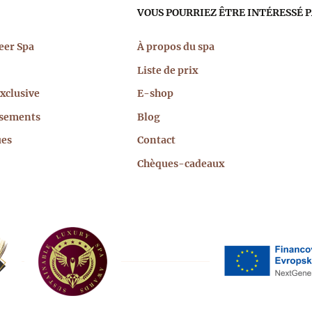
igation
VOUS POURRIEZ ÊTRE INTÉRESSÉ 
cipale
eer Spa
À propos du spa
Liste de prix
xclusive
E-shop
ssements
Blog
ues
Contact
Chèques-cadeaux