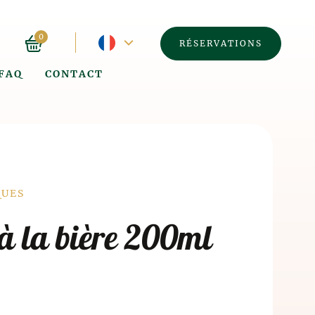
Langue
0
RÉSERVATIONS
FAQ
CONTACT
actuelle
-
Français
á
QUES
à la bière 200ml