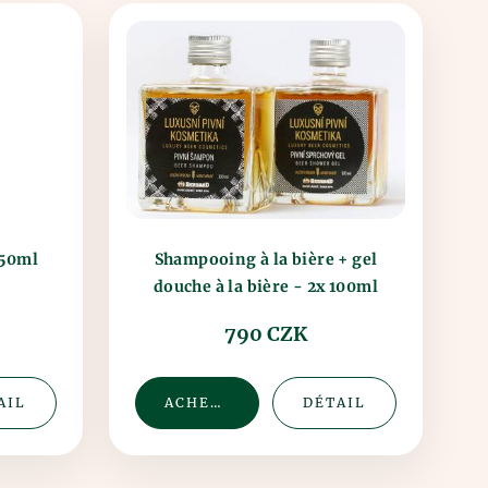
250ml
Shampooing à la bière + gel
douche à la bière - 2x 100ml
(verre)
790 CZK
AIL
ACHETER
DÉTAIL