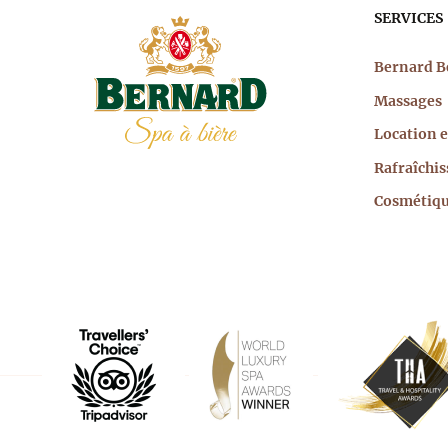
Nav
SERVICES
prin
Bernard B
Massages
Location e
Rafraîchi
Cosmétiq