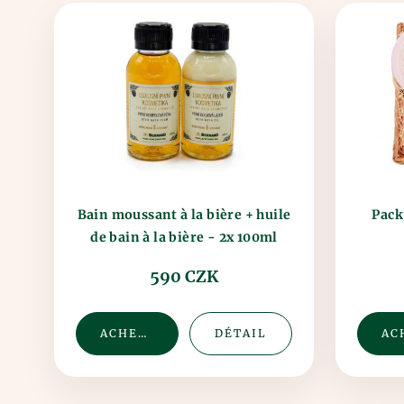
Bain moussant à la bière + huile
Pack
de bain à la bière - 2x 100ml
(plastique)
590 CZK
ACHETER
DÉTAIL