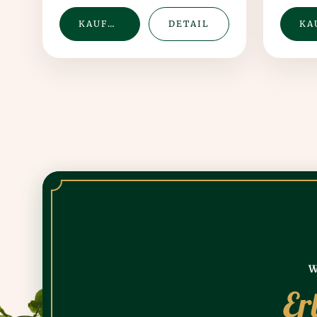
KAUFEN
DETAIL
W
Er