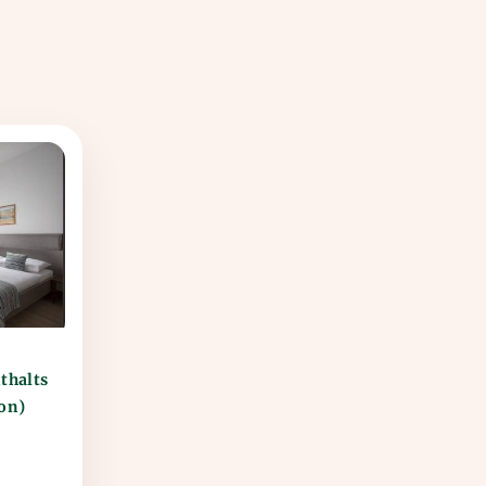
thalts
on)