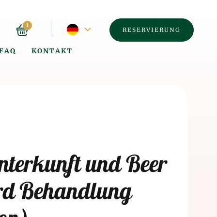
Aktuelle
1
RESERVIERUNG
FAQ
KONTAKT
Sprache
–
Englisch
á
nterkunft und Beer
rd Behandlung