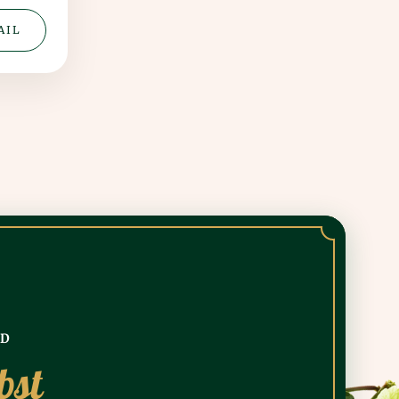
AIL
ND
bst